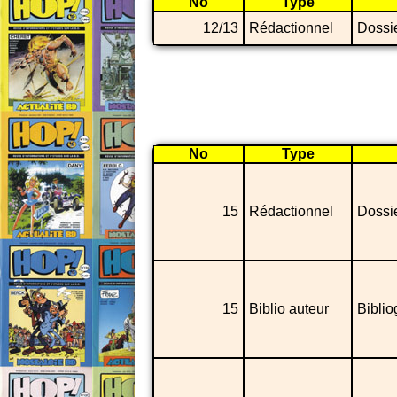
No
Type
12/13
Rédactionnel
Dossie
No
Type
15
Rédactionnel
Dossie
15
Biblio auteur
Biblio