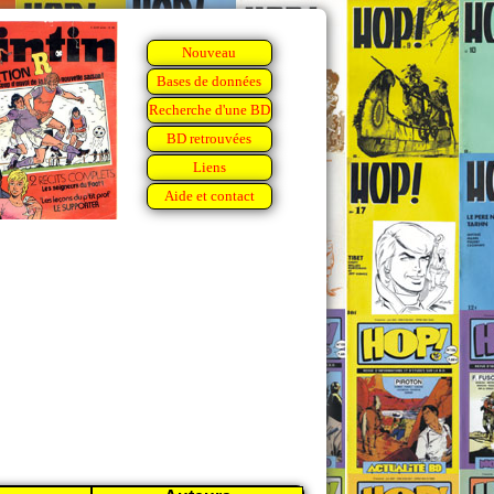
Nouveau
Bases de données
Recherche d'une BD
BD retrouvées
Liens
Aide et contact
!