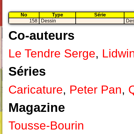
No
Type
Série
158
Dessin
Dess
Co-auteurs
Le Tendre Serge
,
Lidwi
Séries
Caricature
,
Peter Pan
,
Q
Magazine
Tousse-Bourin