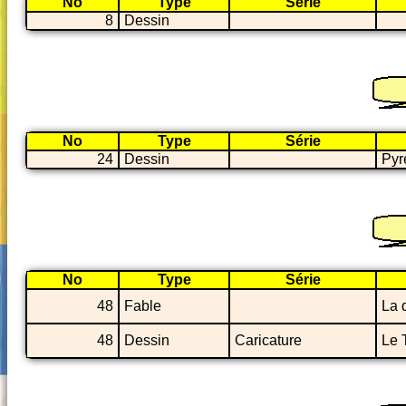
No
Type
Série
8
Dessin
No
Type
Série
24
Dessin
Pyr
No
Type
Série
48
Fable
La 
48
Dessin
Caricature
Le 