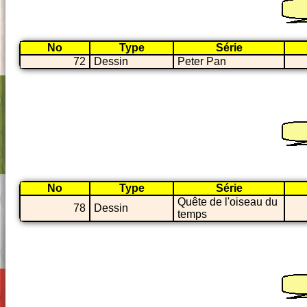
No
Type
Série
72
Dessin
Peter Pan
No
Type
Série
Quête de l'oiseau du
78
Dessin
temps