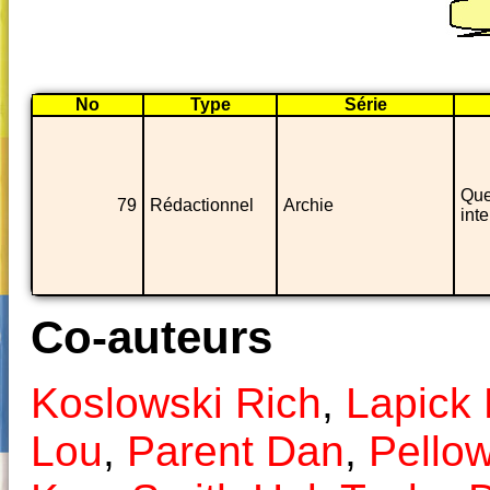
No
Type
Série
Que
79
Rédactionnel
Archie
inte
Co-auteurs
Koslowski Rich
,
Lapick
Lou
,
Parent Dan
,
Pellow