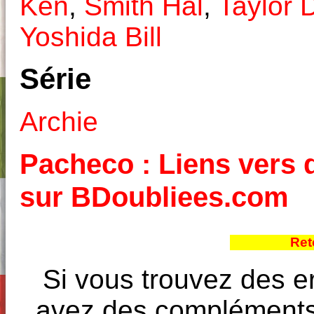
Ken
,
Smith Hal
,
Taylor 
Yoshida Bill
Série
Archie
Pacheco : Liens vers d
sur BDoubliees.com
Ret
Si vous trouvez des e
avez des compléments à