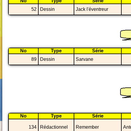
No
Type
Série
52
Dessin
Jack l'éventreur
No
Type
Série
89
Dessin
Sarvane
No
Type
Série
134
Rédactionnel
Remember
Ant