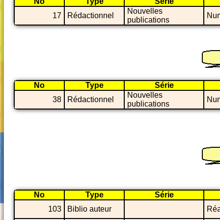
No
Type
Série
Nouvelles
17
Rédactionnel
Num
publications
No
Type
Série
Nouvelles
38
Rédactionnel
Num
publications
No
Type
Série
103
Biblio auteur
Réa