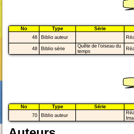
No
Type
Série
48
Biblio auteur
Réa
Quête de l'oiseau du
48
Biblio série
Réa
temps
No
Type
Série
Réa
70
Biblio auteur
Ima
Auteurs