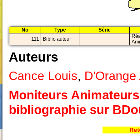
No
Type
Série
Réa
111
Biblio auteur
Ani
Auteurs
Cance Louis
,
D'Orange 
Moniteurs Animateurs :
bibliographie sur BD
Ret