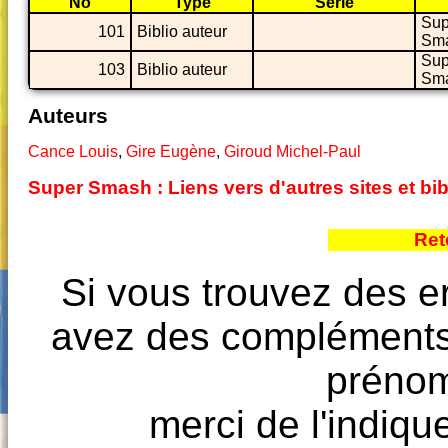
No
Type
Série
Sup
101
Biblio auteur
Sm
Sup
103
Biblio auteur
Sm
Auteurs
Cance Louis
,
Gire Eugène
,
Giroud Michel-Paul
Super Smash : Liens vers d'autres sites et b
Ret
Si vous trouvez des e
avez des compléments à
prénoms
merci de l'indique