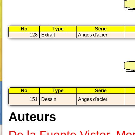
No
Type
Série
128
Extrait
Anges d'acier
No
Type
Série
151
Dessin
Anges d'acier
Auteurs
De la Fuente Victor
,
Mor