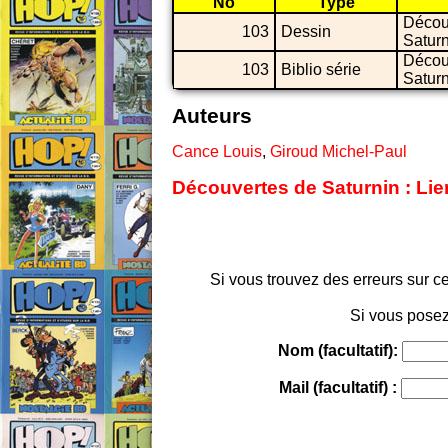
No
Type
Décou
103
Dessin
Saturn
Décou
103
Biblio série
Saturn
Auteurs
Cance Louis
,
Giroud Michel-Paul
Découvertes de Saturnin : Lie
Si vous trouvez des erreurs sur ce
Si vous posez
Nom (facultatif):
Mail (facultatif) :