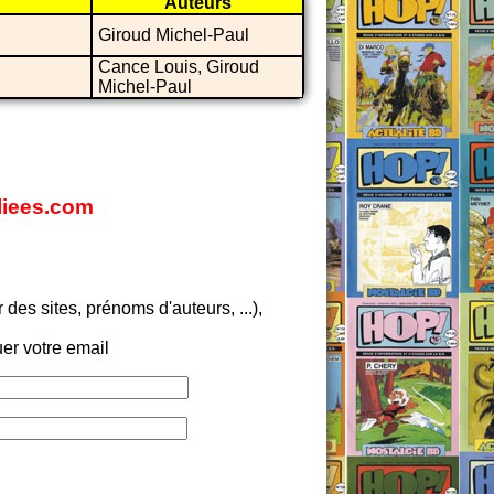
Auteurs
Giroud Michel-Paul
Cance Louis, Giroud
Michel-Paul
bliees.com
es sites, prénoms d'auteurs, ...),
er votre email