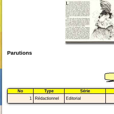
Parutions
No
Type
Série
1
Rédactionnel
Editorial