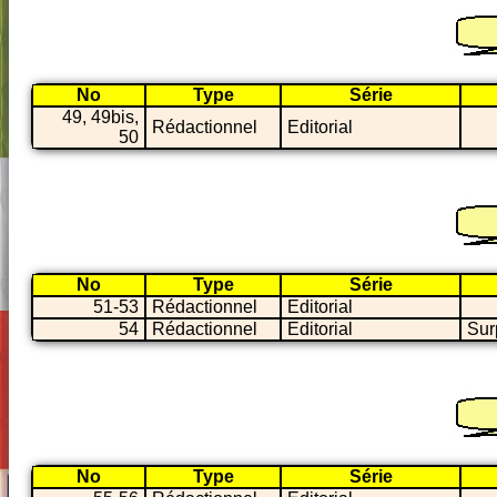
No
Type
Série
49, 49bis,
Rédactionnel
Editorial
50
No
Type
Série
51-53
Rédactionnel
Editorial
54
Rédactionnel
Editorial
Sur
No
Type
Série