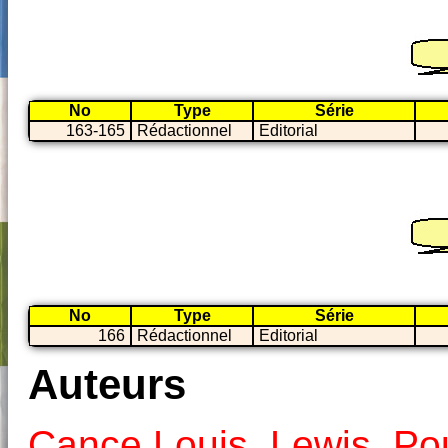
No
Type
Série
163-165
Rédactionnel
Editorial
No
Type
Série
166
Rédactionnel
Editorial
Auteurs
Cance Louis
,
Lewis
,
Po