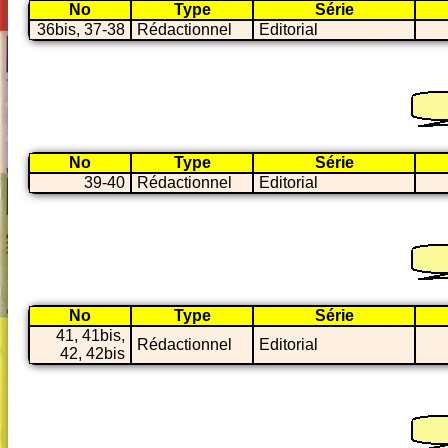
No
Type
Série
36bis, 37-38
Rédactionnel
Editorial
No
Type
Série
39-40
Rédactionnel
Editorial
No
Type
Série
41, 41bis,
Rédactionnel
Editorial
42, 42bis