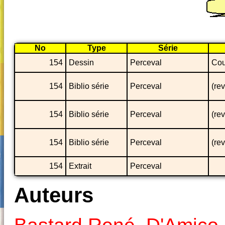
No
Type
Série
154
Dessin
Perceval
Cou
154
Biblio série
Perceval
(re
154
Biblio série
Perceval
(re
154
Biblio série
Perceval
(re
154
Extrait
Perceval
Auteurs