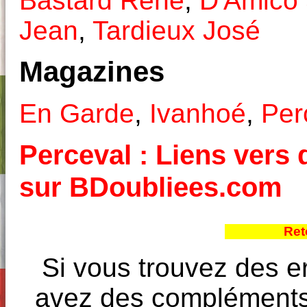
Bastard René
,
D'Amico
Jean
,
Tardieux José
Magazines
En Garde
,
Ivanhoé
,
Per
Perceval : Liens vers d
sur BDoubliees.com
Ret
Si vous trouvez des e
avez des compléments à