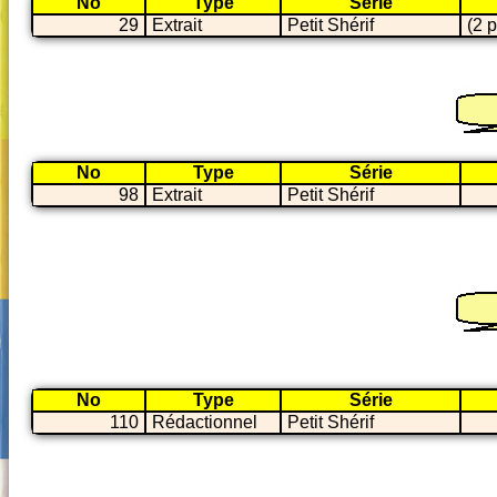
No
Type
Série
29
Extrait
Petit Shérif
(2 p
No
Type
Série
98
Extrait
Petit Shérif
No
Type
Série
110
Rédactionnel
Petit Shérif