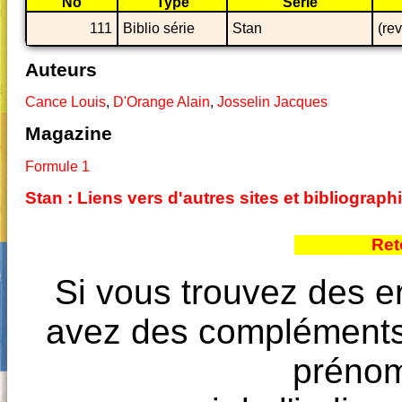
No
Type
Série
111
Biblio série
Stan
(re
Auteurs
Cance Louis
,
D'Orange Alain
,
Josselin Jacques
Magazine
Formule 1
Stan : Liens vers d'autres sites et bibliogra
Ret
Si vous trouvez des e
avez des compléments à
prénoms