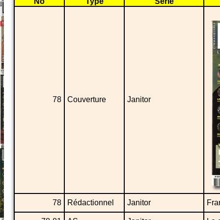
No
Type
Série
78
Couverture
Janitor
78
Rédactionnel
Janitor
Fra