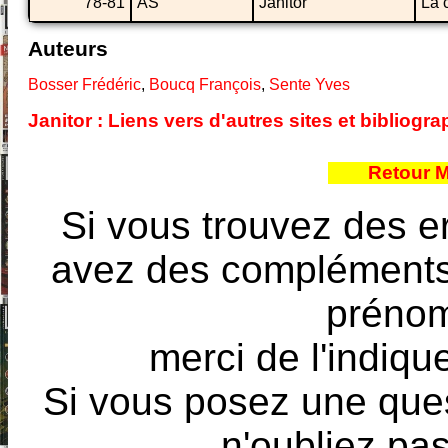
78-81
AS
Janitor
La 
Auteurs
Bosser Frédéric
,
Boucq François
,
Sente Yves
Janitor : Liens vers d'autres sites et bibliog
Retour 
Si vous trouvez des e
avez des compléments à
prénoms
merci de l'indique
Si vous posez une ques
n'oubliez pas