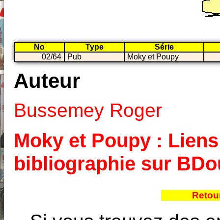
No
Type
Série
02/64
Pub
Moky et Poupy
Auteur
Bussemey Roger
Moky et Poupy : Liens 
bibliographie sur BD
Retou