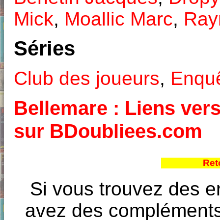
Mick
,
Moallic Marc
,
Ray
Séries
Club des joueurs
,
Enquê
Bellemare : Liens vers
sur BDoubliees.com
Ret
Si vous trouvez des e
avez des compléments à