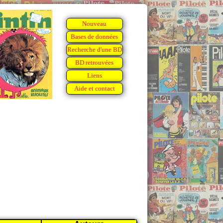
Nouveau
Bases de données
Recherche d'une BD
BD retrouvées
Liens
Aide et contact