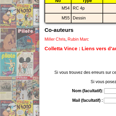
No
Type
M54
RC 4p
M55
Dessin
Co-auteurs
Miller Chris
,
Rubin Marc
Colletta Vince : Liens vers d'
Si vous trouvez des erreurs sur ce
Si vous posez
Nom (facultatif):
Mail (facultatif) :