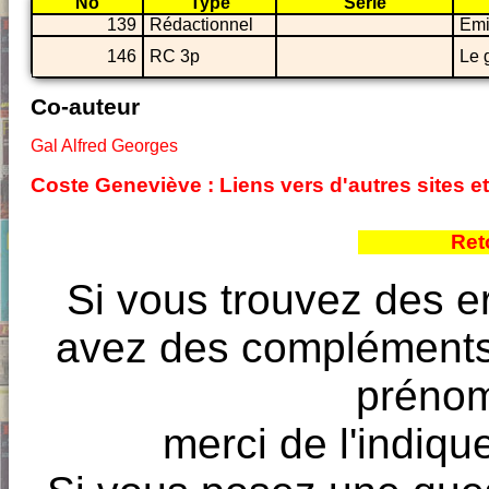
No
Type
Série
139
Rédactionnel
Emi
146
RC 3p
Le 
Co-auteur
Gal Alfred Georges
Coste Geneviève : Liens vers d'autres sites 
Ret
Si vous trouvez des e
avez des compléments à
prénoms
merci de l'indique