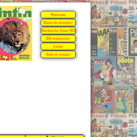
Nouveau
Bases de données
Recherche d'une BD
BD retrouvées
Liens
Aide et contact