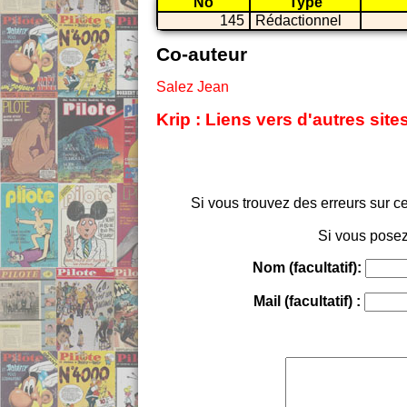
No
Type
145
Rédactionnel
Co-auteur
Salez Jean
Krip : Liens vers d'autres sit
Si vous trouvez des erreurs sur ce
Si vous posez
Nom (facultatif):
Mail (facultatif) :