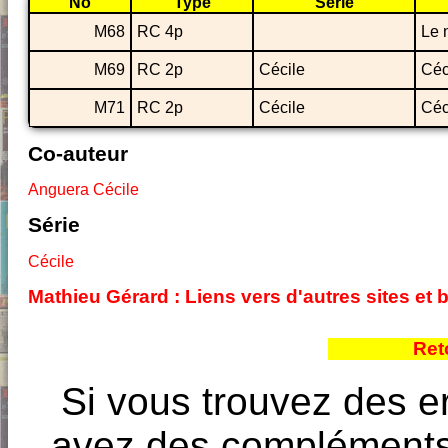
No
Type
Série
M68
RC 4p
Le 
M69
RC 2p
Cécile
Céc
M71
RC 2p
Cécile
Céc
Co-auteur
Anguera Cécile
Série
Cécile
Mathieu Gérard : Liens vers d'autres sites et
Ret
Si vous trouvez des e
avez des compléments à