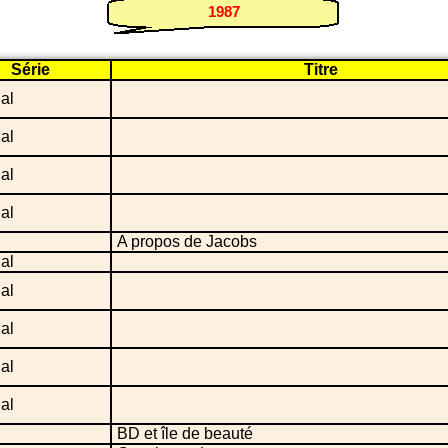
1987
Série
Titre
ial
ial
ial
ial
A propos de Jacobs
ial
ial
ial
ial
ial
BD et île de beauté