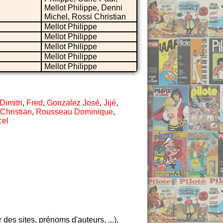
Mellot Philippe, Denni
Michel, Rossi Christian
Mellot Philippe
Mellot Philippe
Mellot Philippe
Mellot Philippe
Mellot Philippe
Dimitri
,
Fred
,
Gonzalez José
,
Jijé
,
Christian
,
Rousseau Dominique
,
cel
es sites, prénoms d'auteurs, ...),