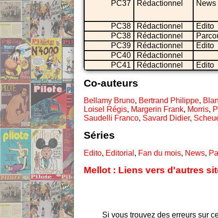
PC37
Rédactionnel
News
PC38
Rédactionnel
Edito
PC38
Rédactionnel
Parco
PC39
Rédactionnel
Edito
PC40
Rédactionnel
PC41
Rédactionnel
Edito
Co-auteurs
Bellamy Bruno
,
Bertrand Philippe
,
Bla
Loisel Régis
,
Margerin Frank
,
Morris
,
P
Saudelli Franco
,
Savard Didier
,
Scheue
Séries
Edito
,
Editorial
,
Fan du mois
,
News
,
Pa
Mellot : Liens vers d'autres s
Si vous trouvez des erreurs sur ce