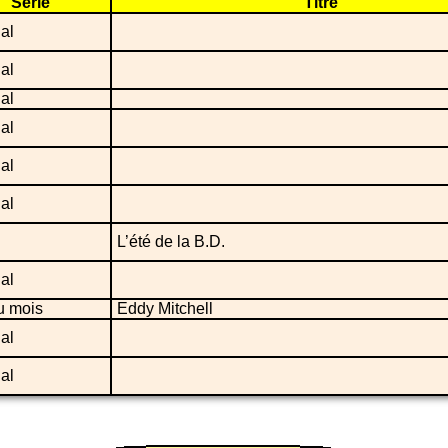
Série
Titre
ial
ial
ial
ial
ial
ial
L’été de la B.D.
ial
u mois
Eddy Mitchell
ial
ial