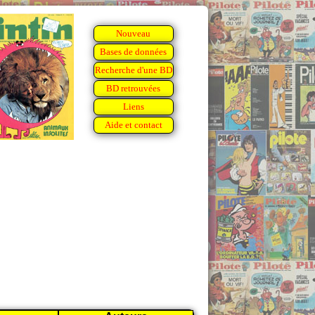
Nouveau
Bases de données
Recherche d'une BD
BD retrouvées
Liens
Aide et contact