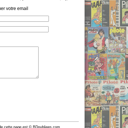
er votre email
u de cette page est © BDoubliees.com.