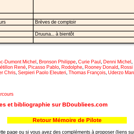
urs
Brèves de comptoir
Druuna... à bientôt
nc-Dumont Michel
,
Bronson Philippe
,
Curie Paul
,
Denni Michel
,
étillon René
,
Picasso Pablo
,
Rodolphe
,
Rooney Donald
,
Rossi 
r Chris
,
Serpieri Paolo Eleuteri
,
Thomas François
,
Uderzo Mar
rcours
ites et bibliographie sur BDoubliees.com
Retour Mémoire de Pilote
tte page ou si vous avez des compléments à proposer (liens sur d