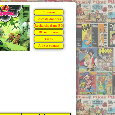
Nouveau
Bases de données
Recherche d'une BD
BD retrouvées
Liens
Aide et contact