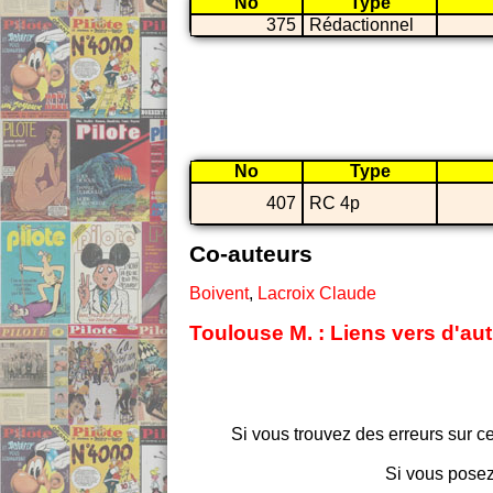
No
Type
375
Rédactionnel
No
Type
407
RC 4p
Co-auteurs
Boivent
,
Lacroix Claude
Toulouse M. : Liens vers d'au
Si vous trouvez des erreurs sur ce
Si vous posez