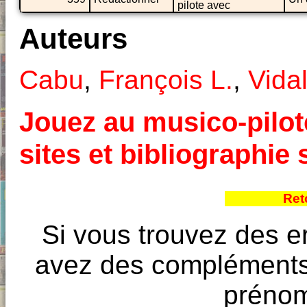
pilote avec
Auteurs
Cabu
,
François L.
,
Vida
Jouez au musico-pilote
sites et bibliographi
Ret
Si vous trouvez des e
avez des compléments à
prénoms