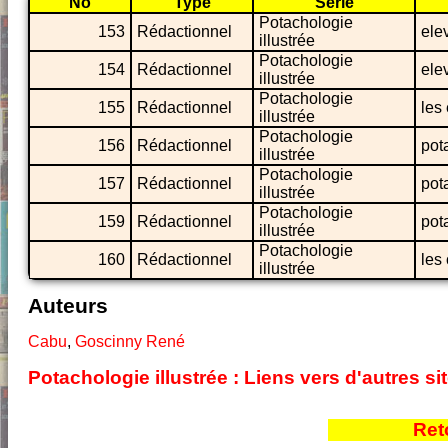
No
Type
Série
Potachologie
153
Rédactionnel
ele
illustrée
Potachologie
154
Rédactionnel
ele
illustrée
Potachologie
155
Rédactionnel
les
illustrée
Potachologie
156
Rédactionnel
pot
illustrée
Potachologie
157
Rédactionnel
pot
illustrée
Potachologie
159
Rédactionnel
pot
illustrée
Potachologie
160
Rédactionnel
les
illustrée
Auteurs
Cabu
,
Goscinny René
Potachologie illustrée : Liens vers d'autres s
Ret