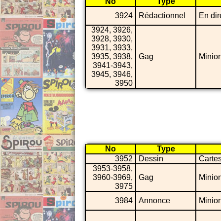
No
Type
3924
Rédactionnel
En dir
3924, 3926,
3928, 3930,
3931, 3933,
3935, 3938,
Gag
Minio
3941-3943,
3945, 3946,
3950
No
Type
3952
Dessin
Carte
3953-3958,
3960-3969,
Gag
Minio
3975
3984
Annonce
Minio