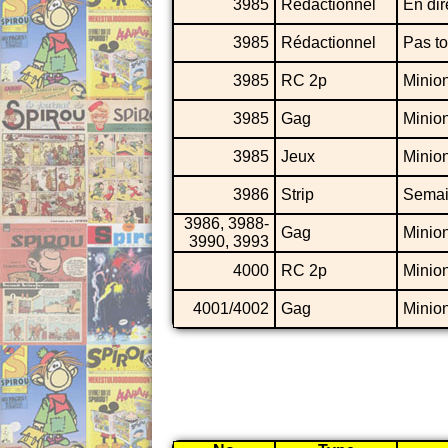
3985
Rédactionnel
En dir
3985
Rédactionnel
Pas to
3985
RC 2p
Minio
3985
Gag
Minio
3985
Jeux
Minio
3986
Strip
Semai
3986, 3988-
Gag
Minio
3990, 3993
4000
RC 2p
Minio
4001/4002
Gag
Minio