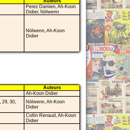
Auteurs
Perez Damien, Ah-Koon
Didier, Nölwenn
Nölwenn, Ah-Koon
Didier
Auteurs
Ah-Koon Didier
, 29, 30,
Nölwenn, Ah-Koon
Didier
Collin Renaud, Ah-Koon
Didier