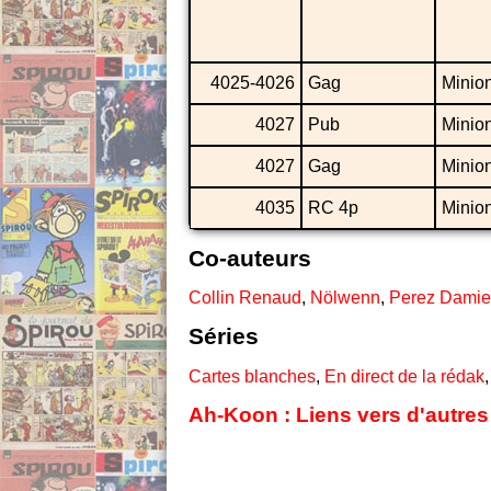
4025-4026
Gag
Minio
4027
Pub
Minio
4027
Gag
Minio
4035
RC 4p
Minio
Co-auteurs
Collin Renaud
,
Nölwenn
,
Perez Dami
Séries
Cartes blanches
,
En direct de la rédak
Ah-Koon : Liens vers d'autres