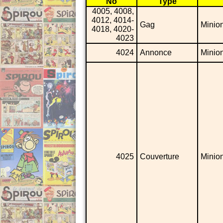
No
Type
4005, 4008,
4012, 4014-
Gag
Minio
4018, 4020-
4023
4024
Annonce
Minio
4025
Couverture
Minio