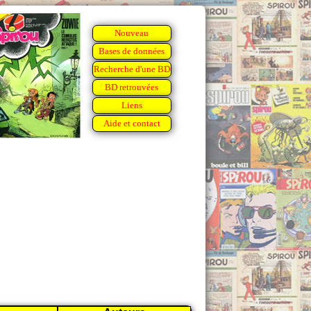
Nouveau
Bases de données
Recherche d'une BD
BD retrouvées
Liens
Aide et contact