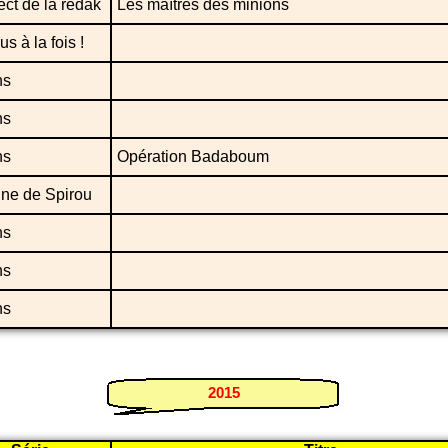
ect de la rédak
Les maîtres des minions
us à la fois !
ns
ns
ns
Opération Badaboum
ne de Spirou
ns
ns
ns
2015