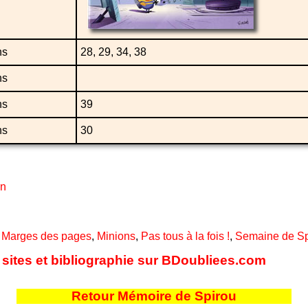
ns
28, 29, 34, 38
ns
ns
39
ns
30
en
,
Marges des pages
,
Minions
,
Pas tous à la fois !
,
Semaine de Sp
 sites et bibliographie sur BDoubliees.com
Retour Mémoire de Spirou