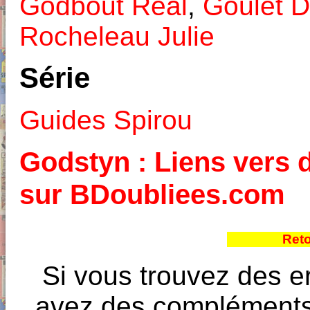
Godbout Réal
,
Goulet D
Rocheleau Julie
Série
Guides Spirou
Godstyn : Liens vers d
sur BDoubliees.com
Reto
Si vous trouvez des e
avez des compléments à