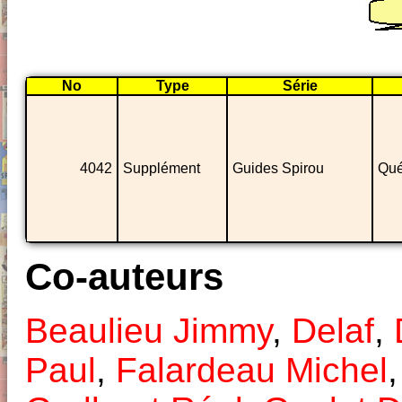
No
Type
Série
4042
Supplément
Guides Spirou
Qu
Co-auteurs
Beaulieu Jimmy
,
Delaf
,
Paul
,
Falardeau Michel