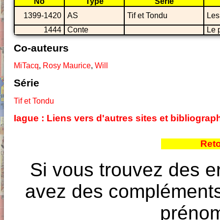
No
Type
Série
1399-1420
AS
Tif et Tondu
Les
1444
Conte
Le 
Co-auteurs
MiTacq
,
Rosy Maurice
,
Will
Série
Tif et Tondu
Iague : Liens vers d'autres sites et bibliogr
Reto
Si vous trouvez des e
avez des compléments à
prénoms