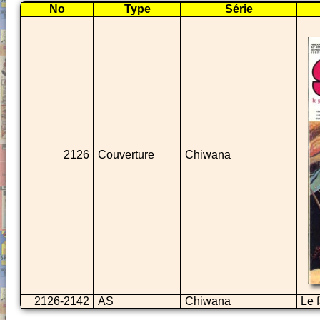
No
Type
Série
2126
Couverture
Chiwana
2126-2142
AS
Chiwana
Le f