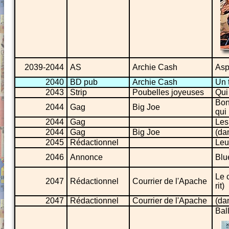
2039-2044
AS
Archie Cash
Asp
2040
BD pub
Archie Cash
Un t
2043
Strip
Poubelles joyeuses
Qui
Bon
2044
Gag
Big Joe
qui 
2044
Gag
Les
2044
Gag
Big Joe
(da
2045
Rédactionnel
Leu
2046
Annonce
Blu
Le 
2047
Rédactionnel
Courrier de l'Apache
rit)
2047
Rédactionnel
Courrier de l'Apache
(da
Bal