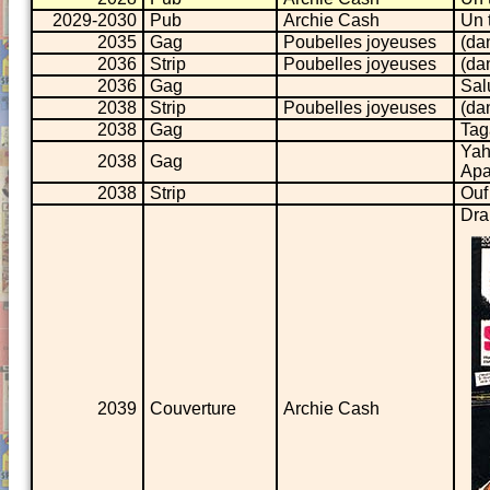
2029-2030
Pub
Archie Cash
Un 
2035
Gag
Poubelles joyeuses
(da
2036
Strip
Poubelles joyeuses
(da
2036
Gag
Salu
2038
Strip
Poubelles joyeuses
(da
2038
Gag
Tag
Yah
2038
Gag
Apa
2038
Strip
Ouf
Dra
2039
Couverture
Archie Cash