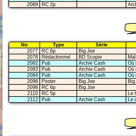
2069
RC 2p
Arc
No
Type
Série
2077
RC 6p
Big Joe
2078
Rédactionnel
BD Scopie
Mal
2082
Pub
Archie Cash
Où 
2083
Pub
Archie Cash
Où 
2084
Pub
Archie Cash
Où 
2096
Poster
Big Joe
Big
2098
RC 6p
Big Joe
2110
RC 5p
Le 
2112
Pub
Archie Cash
Le 