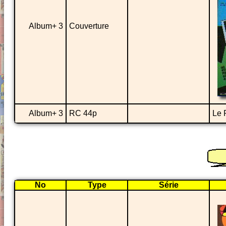
Album+ 3
Couverture
Album+ 3
RC 44p
Le 
No
Type
Série