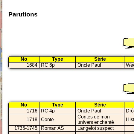
Parutions
No
Type
Série
1684
RC 6p
Oncle Paul
Wee
No
Type
Série
1716
RC 4p
Oncle Paul
Drô
Contes de mon
1718
Conte
His
univers enchanté
1735-1745
Roman AS
Langelot suspect