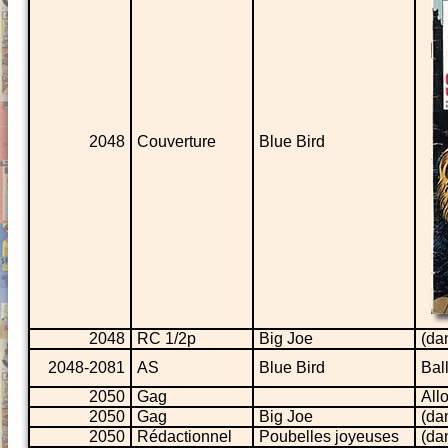
2048
Couverture
Blue Bird
2048
RC 1/2p
Big Joe
(da
2048-2081
AS
Blue Bird
Bal
2050
Gag
All
2050
Gag
Big Joe
(da
2050
Rédactionnel
Poubelles joyeuses
(da