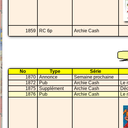
1859
RC 6p
Archie Cash
No
Type
Série
1870
Annonce
Semaine prochaine
1872
Pub
Archie Cash
Le 
1875
Supplément
Archie Cash
Déc
1876
Pub
Archie Cash
Le 