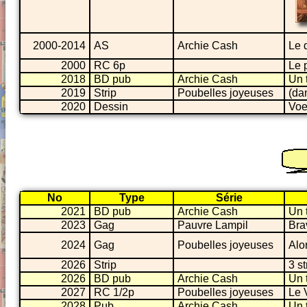
2000-2014
AS
Archie Cash
Le 
2000
RC 6p
Le p
2018
BD pub
Archie Cash
Un t
2019
Strip
Poubelles joyeuses
(da
2020
Dessin
Voe
No
Type
Série
2021
BD pub
Archie Cash
Un t
2023
Gag
Pauvre Lampil
Brav
2024
Gag
Poubelles joyeuses
Alo
2026
Strip
3 s
2026
BD pub
Archie Cash
Un t
2027
RC 1/2p
Poubelles joyeuses
Le 
2028
Pub
Archie Cash
Un t