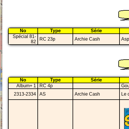
No
Type
Série
Spécial 81-
RC 23p
Archie Cash
Asp
82
No
Type
Série
Album+ 1
RC 4p
Gou
2313-2334
AS
Archie Cash
Le 