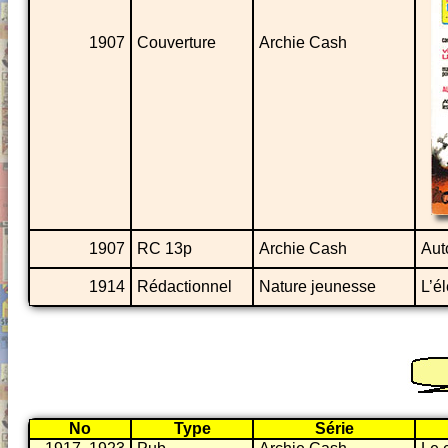
1907
Couverture
Archie Cash
1907
RC 13p
Archie Cash
Aut
1914
Rédactionnel
Nature jeunesse
L’é
No
Type
Série