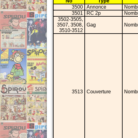
No
Type
3500
Annonce
Nombr
3501
RC 2p
Nombr
3502-3505,
3507, 3508,
Gag
Nombr
3510-3512
3513
Couverture
Nombr