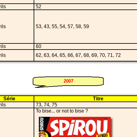
ils
52
ils
53, 43, 55, 54, 57, 58, 59
ils
60
ils
62, 63, 64, 65, 66, 67, 68, 69, 70, 71, 72
2007
Série
Titre
ils
73, 74, 75
To bise... or not to bise ?