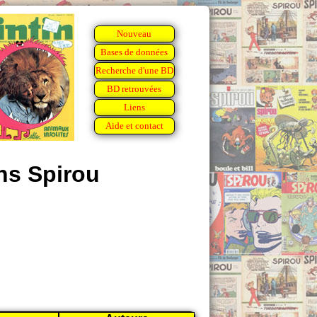
Nouveau
Bases de données
Recherche d'une BD
BD retrouvées
Liens
Aide et contact
ns Spirou