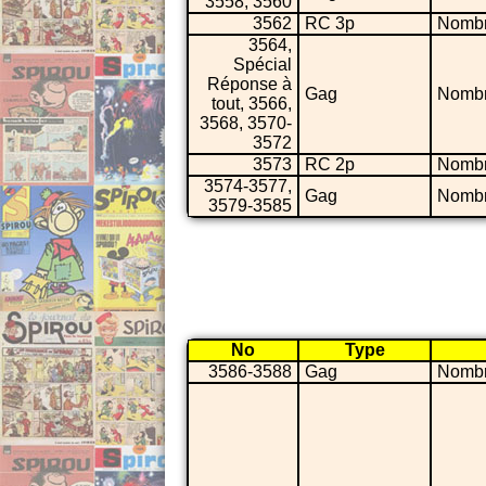
3558, 3560
3562
RC 3p
Nombr
3564,
Spécial
Réponse à
Gag
Nombr
tout, 3566,
3568, 3570-
3572
3573
RC 2p
Nombr
3574-3577,
Gag
Nombr
3579-3585
No
Type
3586-3588
Gag
Nombr