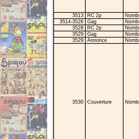
3513
RC 2p
Nombr
3514-3526
Gag
Nombr
3528
RC 2p
Nombr
3529
Gag
Nombr
3529
Annonce
Nombr
3530
Couverture
Nombr