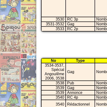
3530
RC 3p
Nombr
3531-3532
Gag
Nombr
3533
RC 2p
Nombr
No
Type
3534-3537,
Spécial
Gag
Nombr
Angoulême
2006, 3538
3538
Pub
Nombr
3539
Gag
Nombr
3539
Annonce
Nombr
3540
RC 4p
Nombr
3540
Rédactionnel
Nombr