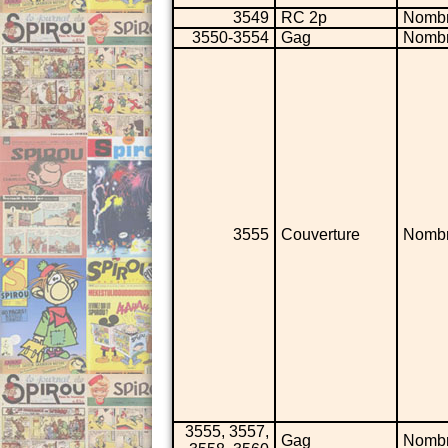
3549
RC 2p
Nombr
3550-3554
Gag
Nombr
3555
Couverture
Nombr
3555, 3557,
Gag
Nombr