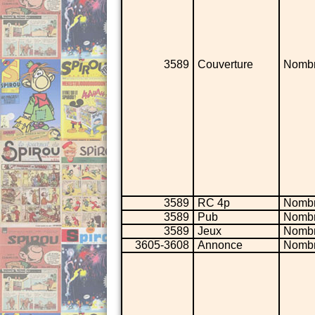
3589
Couverture
Nombr
3589
RC 4p
Nombr
3589
Pub
Nombr
3589
Jeux
Nombr
3605-3608
Annonce
Nombr