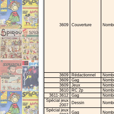
3609
Couverture
Nombr
3609
Rédactionnel
Nombr
3609
Gag
Nombr
3609
Jeux
Nombr
3610
RC 2p
Nombr
3611-3612
Gag
Nombr
Spécial jeux
Dessin
Nombr
2007
Spécial jeux
Gag
Nombr