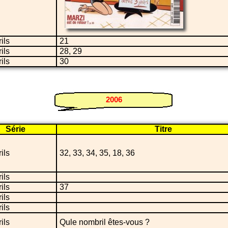
ils
21
ils
28, 29
ils
30
2006
Série
Titre
ils
32, 33, 34, 35, 18, 36
ils
ils
37
ils
ils
ils
Qule nombril êtes-vous ?