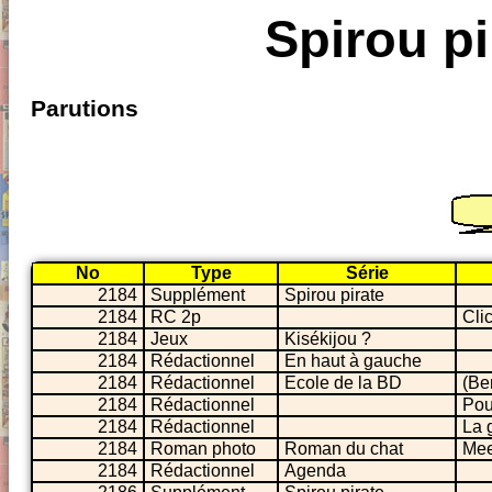
Spirou pi
Parutions
No
Type
Série
2184
Supplément
Spirou pirate
2184
RC 2p
Clic
2184
Jeux
Kisékijou ?
2184
Rédactionnel
En haut à gauche
2184
Rédactionnel
Ecole de la BD
(Be
2184
Rédactionnel
Pou
2184
Rédactionnel
La 
2184
Roman photo
Roman du chat
Mee
2184
Rédactionnel
Agenda