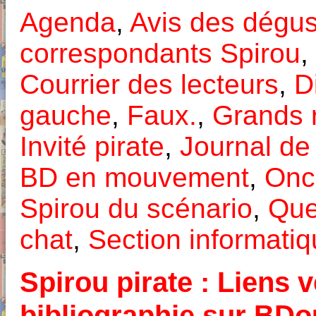
Agenda
,
Avis des dégus
correspondants Spirou
,
Courrier des lecteurs
,
D
gauche
,
Faux.
,
Grands 
Invité pirate
,
Journal de
BD en mouvement
,
Onc
Spirou du scénario
,
Que
chat
,
Section informati
Spirou pirate : Liens v
bibliographie sur BD