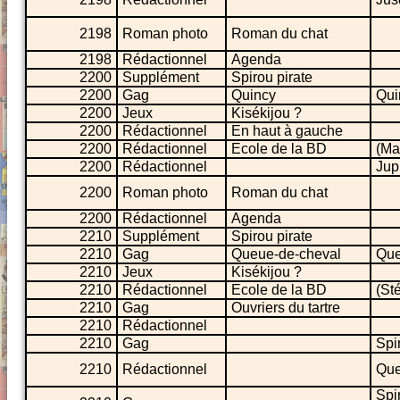
2198
Roman photo
Roman du chat
2198
Rédactionnel
Agenda
2200
Supplément
Spirou pirate
2200
Gag
Quincy
Qui
2200
Jeux
Kisékijou ?
2200
Rédactionnel
En haut à gauche
2200
Rédactionnel
Ecole de la BD
(Ma
2200
Rédactionnel
Jup
2200
Roman photo
Roman du chat
2200
Rédactionnel
Agenda
2210
Supplément
Spirou pirate
2210
Gag
Queue-de-cheval
Que
2210
Jeux
Kisékijou ?
2210
Rédactionnel
Ecole de la BD
(St
2210
Gag
Ouvriers du tartre
2210
Rédactionnel
2210
Gag
Spir
2210
Rédactionnel
Que
Spir