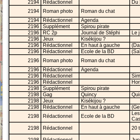
2194
Rédactionnel
Du S
2194
Roman photo
Roman du chat
2194
Rédactionnel
Agenda
2196
Supplément
Spirou pirate
2196
RC 2p
Journal de Stéphi
Le 
2196
Jeux
Kisékijou ?
2196
Rédactionnel
En haut à gauche
(Da
2196
Rédactionnel
Ecole de la BD
(Sa
2196
Roman photo
Roman du chat
2196
Rédactionnel
Agenda
2196
Rédactionnel
Sim
2196
Rédactionnel
Hor
2198
Supplément
Spirou pirate
2198
Gag
Quincy
Qui
2198
Jeux
Kisékijou ?
2198
Rédactionnel
En haut à gauche
(Ge
Les
2198
Rédactionnel
Ecole de la BD
Cas
2198
Rédactionnel
20 
2198
Rédactionnel
Jus