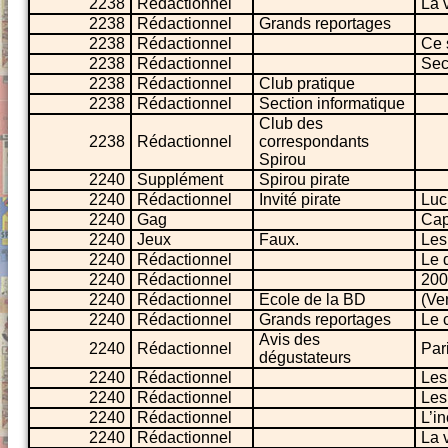
2238
Rédactionnel
La 
2238
Rédactionnel
Grands reportages
2238
Rédactionnel
Ce 
2238
Rédactionnel
Sec
2238
Rédactionnel
Club pratique
2238
Rédactionnel
Section informatique
Club des
2238
Rédactionnel
correspondants
Spirou
2240
Supplément
Spirou pirate
2240
Rédactionnel
Invité pirate
Luc
2240
Gag
Cap
2240
Jeux
Faux.
Les
2240
Rédactionnel
Le 
2240
Rédactionnel
200
2240
Rédactionnel
Ecole de la BD
(Ve
2240
Rédactionnel
Grands reportages
Le 
Avis des
2240
Rédactionnel
Par
dégustateurs
2240
Rédactionnel
Les
2240
Rédactionnel
Les
2240
Rédactionnel
L’i
2240
Rédactionnel
La 