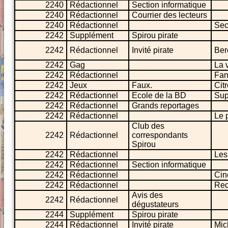
2240
Rédactionnel
Section informatique
2240
Rédactionnel
Courrier des lecteurs
2240
Rédactionnel
Sec
2242
Supplément
Spirou pirate
2242
Rédactionnel
Invité pirate
Ber
2242
Gag
La 
2242
Rédactionnel
Fan
2242
Jeux
Faux.
Citr
2242
Rédactionnel
Ecole de la BD
Sup
2242
Rédactionnel
Grands reportages
2242
Rédactionnel
Le 
Club des
2242
Rédactionnel
correspondants
Spirou
2242
Rédactionnel
Les
2242
Rédactionnel
Section informatique
2242
Rédactionnel
Cin
2242
Rédactionnel
Rect
Avis des
2242
Rédactionnel
dégustateurs
2244
Supplément
Spirou pirate
2244
Rédactionnel
Invité pirate
Mic