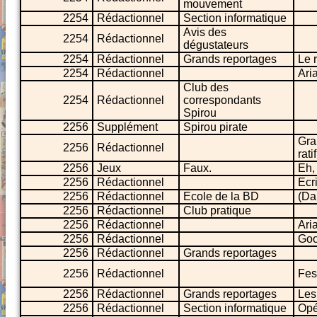
mouvement
2254
Rédactionnel
Section informatique
Avis des
2254
Rédactionnel
dégustateurs
2254
Rédactionnel
Grands reportages
Le 
2254
Rédactionnel
Ari
Club des
2254
Rédactionnel
correspondants
Spirou
2256
Supplément
Spirou pirate
Gra
2256
Rédactionnel
rat
2256
Jeux
Faux.
Eh,
2256
Rédactionnel
Ecr
2256
Rédactionnel
Ecole de la BD
(Da
2256
Rédactionnel
Club pratique
2256
Rédactionnel
Aria
2256
Rédactionnel
Goo
2256
Rédactionnel
Grands reportages
2256
Rédactionnel
Fest
2256
Rédactionnel
Grands reportages
Les
2256
Rédactionnel
Section informatique
Opé