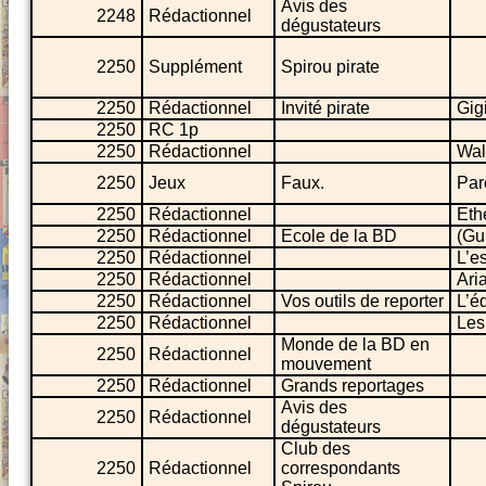
Avis des
2248
Rédactionnel
dégustateurs
2250
Supplément
Spirou pirate
2250
Rédactionnel
Invité pirate
Gig
2250
RC 1p
2250
Rédactionnel
Wal
2250
Jeux
Faux.
Par
2250
Rédactionnel
Eth
2250
Rédactionnel
Ecole de la BD
(Gu
2250
Rédactionnel
L’e
2250
Rédactionnel
Ari
2250
Rédactionnel
Vos outils de reporter
L’é
2250
Rédactionnel
Les
Monde de la BD en
2250
Rédactionnel
mouvement
2250
Rédactionnel
Grands reportages
Avis des
2250
Rédactionnel
dégustateurs
Club des
2250
Rédactionnel
correspondants