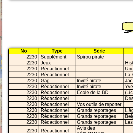
No
Type
Série
2230
Supplément
Spirou pirate
2230
Jeux
His
2230
Rédactionnel
Une
2230
Rédactionnel
La 
2230
Gag
Invité pirate
Jac
2230
Rédactionnel
Invité pirate
Yve
2230
Rédactionnel
Ecole de la BD
(Lic
2230
Rédactionnel
Des
2230
Rédactionnel
Vos outils de reporter
2230
Rédactionnel
Grands reportages
L’â
2230
Rédactionnel
Grands reportages
Bel
2230
Rédactionnel
Grands reportages
Les
Avis des
2230
Rédactionnel