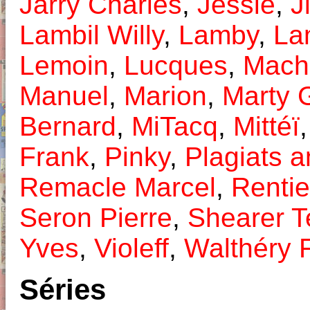
Jarry Charles
,
Jessie
,
J
Lambil Willy
,
Lamby
,
La
Lemoin
,
Lucques
,
Mach
Manuel
,
Marion
,
Marty 
Bernard
,
MiTacq
,
Mittéï
Frank
,
Pinky
,
Plagiats 
Remacle Marcel
,
Rentie
Seron Pierre
,
Shearer T
Yves
,
Violeff
,
Walthéry 
Séries