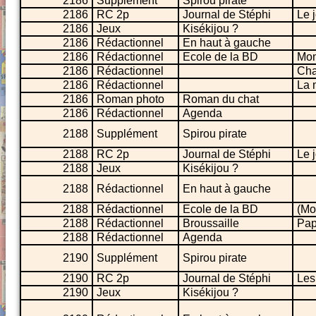
2186
Supplément
Spirou pirate
2186
RC 2p
Journal de Stéphi
Le 
2186
Jeux
Kisékijou ?
2186
Rédactionnel
En haut à gauche
2186
Rédactionnel
Ecole de la BD
Mon
2186
Rédactionnel
Cha
2186
Rédactionnel
La 
2186
Roman photo
Roman du chat
2186
Rédactionnel
Agenda
2188
Supplément
Spirou pirate
2188
RC 2p
Journal de Stéphi
Le 
2188
Jeux
Kisékijou ?
2188
Rédactionnel
En haut à gauche
2188
Rédactionnel
Ecole de la BD
(Mo
2188
Rédactionnel
Broussaille
Pap
2188
Rédactionnel
Agenda
2190
Supplément
Spirou pirate
2190
RC 2p
Journal de Stéphi
Les
2190
Jeux
Kisékijou ?