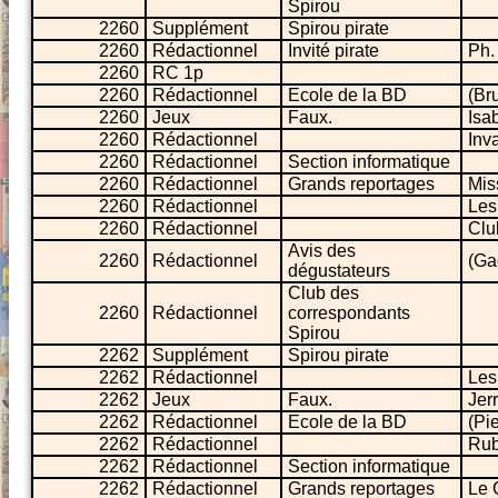
Spirou
2260
Supplément
Spirou pirate
2260
Rédactionnel
Invité pirate
Ph.
2260
RC 1p
2260
Rédactionnel
Ecole de la BD
(Br
2260
Jeux
Faux.
Isa
2260
Rédactionnel
Inv
2260
Rédactionnel
Section informatique
2260
Rédactionnel
Grands reportages
Mis
2260
Rédactionnel
Les
2260
Rédactionnel
Clu
Avis des
2260
Rédactionnel
(Ga
dégustateurs
Club des
2260
Rédactionnel
correspondants
Spirou
2262
Supplément
Spirou pirate
2262
Rédactionnel
Les
2262
Jeux
Faux.
Jer
2262
Rédactionnel
Ecole de la BD
(Pi
2262
Rédactionnel
Rub
2262
Rédactionnel
Section informatique
2262
Rédactionnel
Grands reportages
Le C