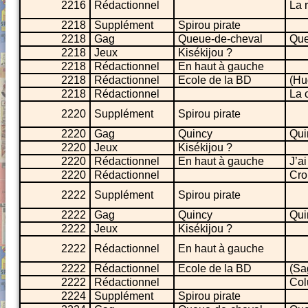
2216
Rédactionnel
La r
2218
Supplément
Spirou pirate
2218
Gag
Queue-de-cheval
Que
2218
Jeux
Kisékijou ?
2218
Rédactionnel
En haut à gauche
2218
Rédactionnel
Ecole de la BD
(Hu
2218
Rédactionnel
La 
2220
Supplément
Spirou pirate
2220
Gag
Quincy
Qui
2220
Jeux
Kisékijou ?
2220
Rédactionnel
En haut à gauche
J’a
2220
Rédactionnel
Cro
2222
Supplément
Spirou pirate
2222
Gag
Quincy
Qui
2222
Jeux
Kisékijou ?
2222
Rédactionnel
En haut à gauche
2222
Rédactionnel
Ecole de la BD
(Sa
2222
Rédactionnel
Col
2224
Supplément
Spirou pirate