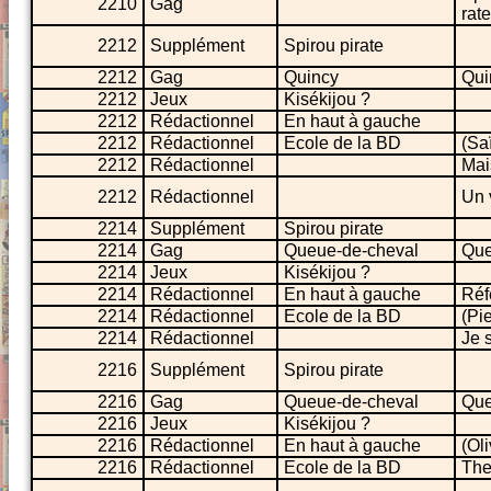
2210
Gag
rate
2212
Supplément
Spirou pirate
2212
Gag
Quincy
Qui
2212
Jeux
Kisékijou ?
2212
Rédactionnel
En haut à gauche
2212
Rédactionnel
Ecole de la BD
(Sa
2212
Rédactionnel
Mai
2212
Rédactionnel
Un 
2214
Supplément
Spirou pirate
2214
Gag
Queue-de-cheval
Que
2214
Jeux
Kisékijou ?
2214
Rédactionnel
En haut à gauche
Réf
2214
Rédactionnel
Ecole de la BD
(Pi
2214
Rédactionnel
Je 
2216
Supplément
Spirou pirate
2216
Gag
Queue-de-cheval
Que
2216
Jeux
Kisékijou ?
2216
Rédactionnel
En haut à gauche
(Ol
2216
Rédactionnel
Ecole de la BD
The