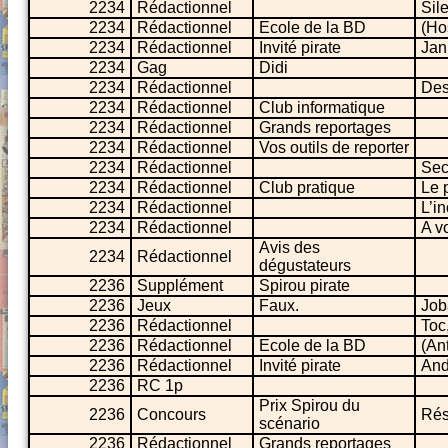
2234
Rédactionnel
Sil
2234
Rédactionnel
Ecole de la BD
(Ho
2234
Rédactionnel
Invité pirate
Jan
2234
Gag
Didi
2234
Rédactionnel
Des
2234
Rédactionnel
Club informatique
2234
Rédactionnel
Grands reportages
2234
Rédactionnel
Vos outils de reporter
2234
Rédactionnel
Sec
2234
Rédactionnel
Club pratique
Le p
2234
Rédactionnel
L’i
2234
Rédactionnel
A v
Avis des
2234
Rédactionnel
dégustateurs
2236
Supplément
Spirou pirate
2236
Jeux
Faux.
Job
2236
Rédactionnel
Toc,
2236
Rédactionnel
Ecole de la BD
(An
2236
Rédactionnel
Invité pirate
And
2236
RC 1p
Prix Spirou du
2236
Concours
Rés
scénario
2236
Rédactionnel
Grands reportages