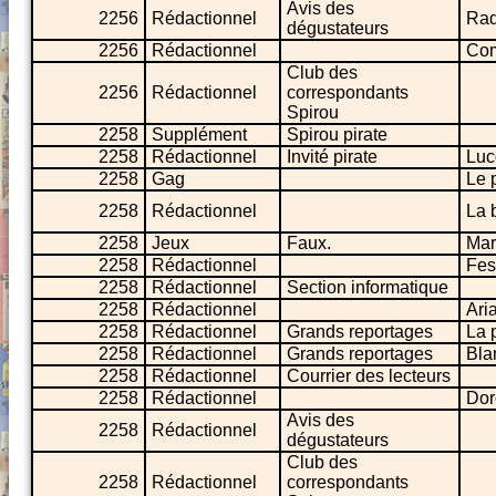
Avis des
2256
Rédactionnel
Rad
dégustateurs
2256
Rédactionnel
Com
Club des
2256
Rédactionnel
correspondants
Spirou
2258
Supplément
Spirou pirate
2258
Rédactionnel
Invité pirate
Luc
2258
Gag
Le 
2258
Rédactionnel
La 
2258
Jeux
Faux.
Mar
2258
Rédactionnel
Fest
2258
Rédactionnel
Section informatique
2258
Rédactionnel
Ari
2258
Rédactionnel
Grands reportages
La 
2258
Rédactionnel
Grands reportages
Bla
2258
Rédactionnel
Courrier des lecteurs
2258
Rédactionnel
Dor
Avis des
2258
Rédactionnel
dégustateurs
Club des
2258
Rédactionnel
correspondants