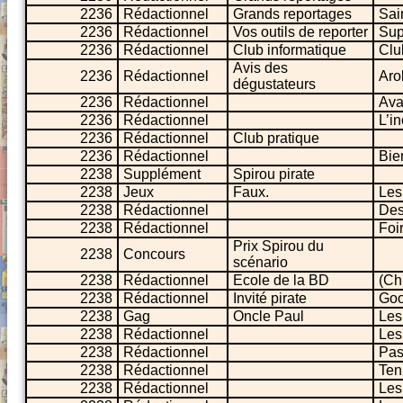
2236
Rédactionnel
Grands reportages
Sai
2236
Rédactionnel
Vos outils de reporter
Sup
2236
Rédactionnel
Club informatique
Clu
Avis des
2236
Rédactionnel
Arol
dégustateurs
2236
Rédactionnel
Ava
2236
Rédactionnel
L’i
2236
Rédactionnel
Club pratique
2236
Rédactionnel
Bie
2238
Supplément
Spirou pirate
2238
Jeux
Faux.
Les
2238
Rédactionnel
Des
2238
Rédactionnel
Foi
Prix Spirou du
2238
Concours
scénario
2238
Rédactionnel
Ecole de la BD
(Ch
2238
Rédactionnel
Invité pirate
Goo
2238
Gag
Oncle Paul
Les
2238
Rédactionnel
Les
2238
Rédactionnel
Pas
2238
Rédactionnel
Ten
2238
Rédactionnel
Les