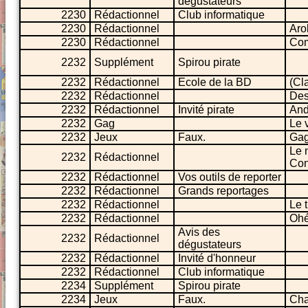
dégustateurs
2230
Rédactionnel
Club informatique
2230
Rédactionnel
Aro
2230
Rédactionnel
Com
2232
Supplément
Spirou pirate
2232
Rédactionnel
Ecole de la BD
(Cl
2232
Rédactionnel
Des
2232
Rédactionnel
Invité pirate
And
2232
Gag
Le 
2232
Jeux
Faux.
Gag
Le 
2232
Rédactionnel
Con
2232
Rédactionnel
Vos outils de reporter
2232
Rédactionnel
Grands reportages
2232
Rédactionnel
Le t
2232
Rédactionnel
Ohé 
Avis des
2232
Rédactionnel
dégustateurs
2232
Rédactionnel
Invité d'honneur
2232
Rédactionnel
Club informatique
2234
Supplément
Spirou pirate
2234
Jeux
Faux.
Ch