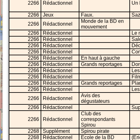
2266
Rédactionnel
Un 
2266
Jeux
Faux.
Saz
Monde de la BD en
2266
Rédactionnel
mouvement
2266
Rédactionnel
Le 
2266
Rédactionnel
Sal
2266
Rédactionnel
Déd
2266
Rédactionnel
Com
2266
Rédactionnel
En haut à gauche
2266
Rédactionnel
Grands reportages
Dor
2266
Rédactionnel
Les
2266
Rédactionnel
Fil
2266
Rédactionnel
Grands reportages
Pla
2266
Rédactionnel
Les
Avis des
2266
Rédactionnel
dégustateurs
2266
Rédactionnel
Sup
Club des
2266
Rédactionnel
correspondants
Spirou
2268
Supplément
Spirou pirate
2268
Rédactionnel
Ecole de la BD
(Er