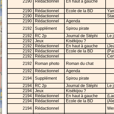
2190
Rédactionnel
En haut à gauche
2190
Rédactionnel
Ecole de la BD
Yan
2190
Rédactionnel
Sta
2190
Rédactionnel
Agenda
2192
Supplément
Spirou pirate
2192
RC 2p
Journal de Stéphi
Le 
2192
Jeux
Kisékijou ?
2192
Rédactionnel
En haut à gauche
(Je
2192
Rédactionnel
Ecole de la BD
(Pat
2192
Rédactionnel
Cerf
2192
Roman photo
Roman du chat
2192
Rédactionnel
Agenda
2194
Supplément
Spirou pirate
2194
RC 2p
Journal de Stéphi
Le 
2194
Jeux
Kisékijou ?
2194
Rédactionnel
En haut à gauche
(La
2194
Rédactionnel
Ecole de la BD
(Ale
2194
Rédactionnel
Wes