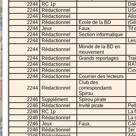
2244
RC 1p
Dak
2244
Rédactionnel
USA
2244
Rédactionnel
All
2244
Rédactionnel
Ecole de la BD
(Gi
2244
Jeux
Faux.
Tif
2244
Rédactionnel
Section informatique
2244
Rédactionnel
Les
Monde de la BD en
2244
Rédactionnel
mouvement
2244
Rédactionnel
Grands reportages
Tra
2244
Rédactionnel
RAT
2244
Rédactionnel
Cin
2244
Rédactionnel
Courrier des lecteurs
Club des
2244
Rédactionnel
correspondants
Spirou
2246
Supplément
Spirou pirate
2246
Rédactionnel
Invité pirate
Pel
2246
RC 1p
La f
2246
Rédactionnel
La 
2246
Jeux
Faux.
Cal
2246
Rédactionnel
1er
2246
Rédactionnel
Aér