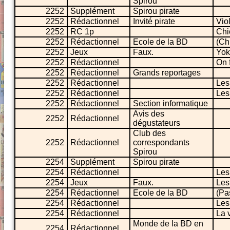
Spirou
2252
Supplément
Spirou pirate
2252
Rédactionnel
Invité pirate
Viol
2252
RC 1p
Chi
2252
Rédactionnel
Ecole de la BD
(Ch
2252
Jeux
Faux.
Yok
2252
Rédactionnel
On f
2252
Rédactionnel
Grands reportages
2252
Rédactionnel
Les
2252
Rédactionnel
Les
2252
Rédactionnel
Section informatique
Avis des
2252
Rédactionnel
dégustateurs
Club des
2252
Rédactionnel
correspondants
Spirou
2254
Supplément
Spirou pirate
2254
Rédactionnel
Les
2254
Jeux
Faux.
Les
2254
Rédactionnel
Ecole de la BD
(Pa
2254
Rédactionnel
Les
2254
Rédactionnel
La 
Monde de la BD en
2254
Rédactionnel