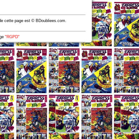
u de cette page est © BDoubliees.com.
age
"RGPD"