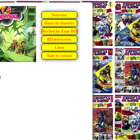
Nouveau
Bases de données
Recherche d'une BD
BD retrouvées
Liens
Aide et contact
é