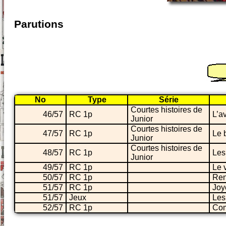
Parutions
No
Type
Série
Courtes histoires de
46/57
RC 1p
L’a
Junior
Courtes histoires de
47/57
RC 1p
Le 
Junior
Courtes histoires de
48/57
RC 1p
Les
Junior
49/57
RC 1p
Le 
50/57
RC 1p
Ren
51/57
RC 1p
Joy
51/57
Jeux
Les
52/57
RC 1p
Com