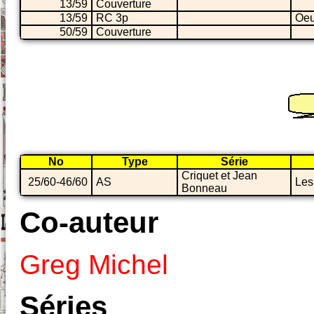
13/59
Couverture
13/59
RC 3p
Oeu
50/59
Couverture
No
Type
Série
Criquet et Jean
25/60-46/60
AS
Les
Bonneau
Co-auteur
Greg Michel
Séries