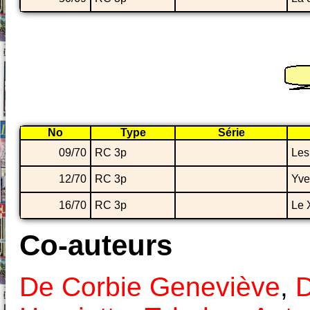
No
Type
Série
09/70
RC 3p
Les
12/70
RC 3p
Yve
16/70
RC 3p
Le 
Co-auteurs
De Corbie Geneviève
,
D