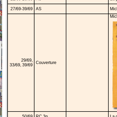
27/69-39/69
AS
Mic
Mic
29/69,
Couverture
33/69, 39/69
50/69
RC 3p
La 