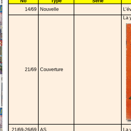
No
Type
Série
14/69
Nouvelle
L’é
La 
21/69
Couverture
21/69-26/69
AS
La 