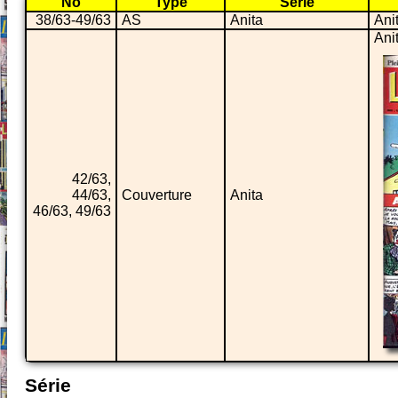
No
Type
Série
38/63-49/63
AS
Anita
Ani
Ani
42/63,
44/63,
Couverture
Anita
46/63, 49/63
Série