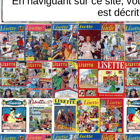
En naviguant sur ce site, vo
est décri