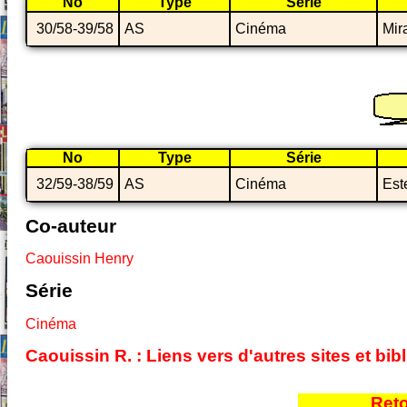
No
Type
Série
30/58-39/58
AS
Cinéma
Mir
No
Type
Série
32/59-38/59
AS
Cinéma
Est
Co-auteur
Caouissin Henry
Série
Cinéma
Caouissin R. : Liens vers d'autres sites et b
Reto