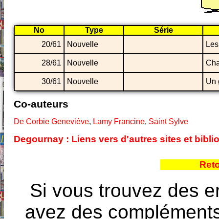
No
Type
Série
20/61
Nouvelle
Les 
28/61
Nouvelle
Cha
30/61
Nouvelle
Un 
Co-auteurs
De Corbie Geneviève
,
Lamy Francine
,
Saint Sylve
Degournay : Liens vers d'autres sites et bib
Reto
Si vous trouvez des e
avez des compléments à