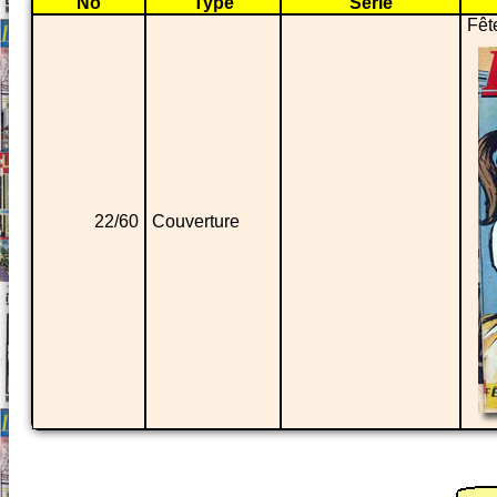
No
Type
Série
Fêt
22/60
Couverture