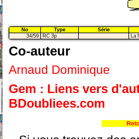
No
Type
Série
34/59
RC 3p
La 
Co-auteur
Arnaud Dominique
Gem : Liens vers d'aut
BDoubliees.com
Reto