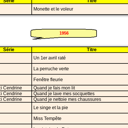
Série
Titre
Monette et le voleur
1956
Série
Titre
Un 1er avril raté
La perruche verte
Fenêtre fleurie
ci Cendrine
Quand je fais mon lit
ci Cendrine
Quand je lave mes socquettes
ci Cendrine
Quand je nettoie mes chaussures
Le singe et la pie
Miss Tempête