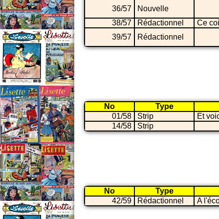
36/57
Nouvelle
38/57
Rédactionnel
Ce coi
39/57
Rédactionnel
No
Type
01/58
Strip
Et voi
14/58
Strip
No
Type
42/59
Rédactionnel
A l'éc