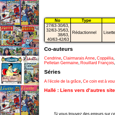
No
Type
27/63-30/63,
32/63-35/63,
Rédactionnel
Lisett
38/63,
40/63-42/63
Co-auteurs
Cendrine
,
Clairmarais Anne
,
Coppélia
Pelletan Germaine
,
Rouillard François
Séries
A l'école de la grâce
,
Ce coin est à vou
Hallé : Liens vers d'autres si
Si vous trouvez des erreurs sur ce