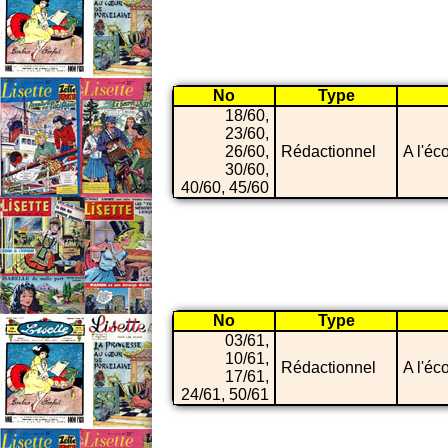
No
Type
18/60,
23/60,
26/60,
Rédactionnel
A l'éc
30/60,
40/60, 45/60
No
Type
03/61,
10/61,
Rédactionnel
A l'éc
17/61,
24/61, 50/61