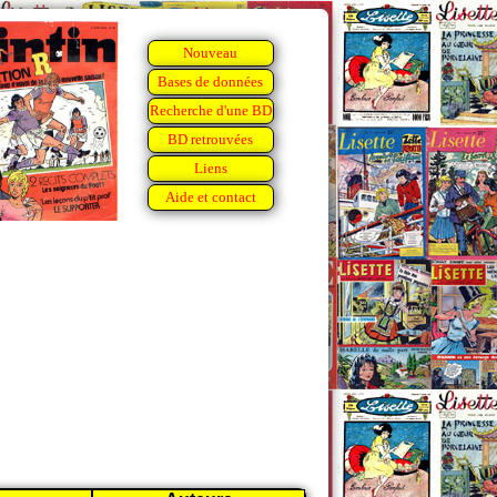
Nouveau
Bases de données
Recherche d'une BD
BD retrouvées
Liens
Aide et contact