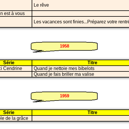
Le rêve
n est à vous
Les vacances sont finies...Préparez votre rentré
1958
Série
Titre
ci Cendrine
Quand je nettoie mes bibelots
Quand je fais briller ma valise
1959
Série
Titre
ole de la grâce