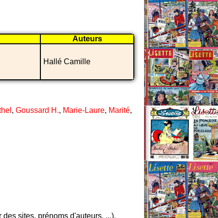
Auteurs
Hallé Camille
thel
,
Goussard H.
,
Marie-Laure
,
Marité
,
es sites, prénoms d'auteurs, ...),