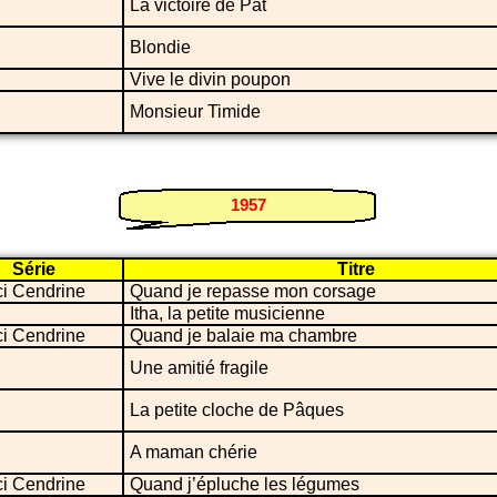
La victoire de Pat
Blondie
Vive le divin poupon
Monsieur Timide
1957
Série
Titre
ci Cendrine
Quand je repasse mon corsage
Itha, la petite musicienne
ci Cendrine
Quand je balaie ma chambre
Une amitié fragile
La petite cloche de Pâques
A maman chérie
ci Cendrine
Quand j’épluche les légumes