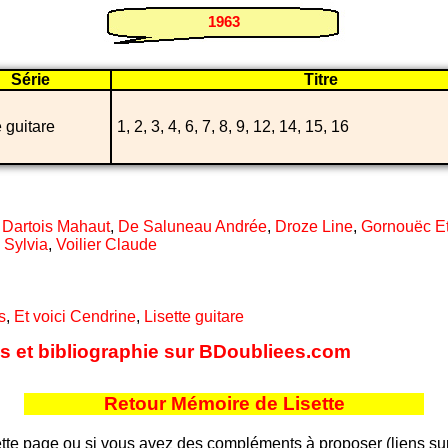
1963
Série
Titre
e guitare
1, 2, 3, 4, 6, 7, 8, 9, 12, 14, 15, 16
,
Dartois Mahaut
,
De Saluneau Andrée
,
Droze Line
,
Gornouëc E
,
Sylvia
,
Voilier Claude
s
,
Et voici Cendrine
,
Lisette guitare
tes et bibliographie sur BDoubliees.com
Retour Mémoire de Lisette
tte page ou si vous avez des compléments à proposer (liens sur d