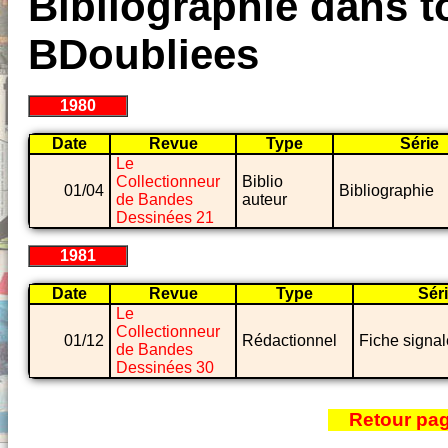
Bibliographie dans to
BDoubliees
1980
Date
Revue
Type
Série
Le
Collectionneur
Biblio
01/04
Bibliographie
de Bandes
auteur
Dessinées 21
1981
Date
Revue
Type
Sér
Le
Collectionneur
01/12
Rédactionnel
Fiche signal
de Bandes
Dessinées 30
Retour pa