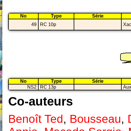
No
Type
Série
49
RC 10p
Xa
No
Type
Série
NS2
RC 13p
Aux
Co-auteurs
Benoît Ted
,
Bousseau
,