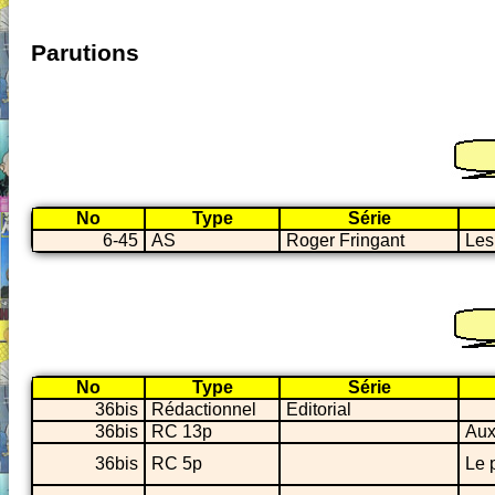
Parutions
No
Type
Série
6-45
AS
Roger Fringant
Les
No
Type
Série
36bis
Rédactionnel
Editorial
36bis
RC 13p
Aux
36bis
RC 5p
Le 