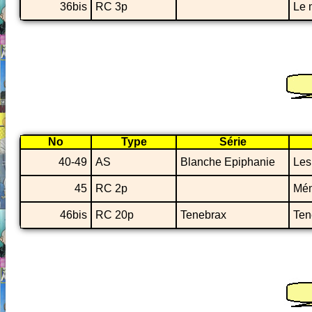
36bis
RC 3p
Le 
No
Type
Série
40-49
AS
Blanche Epiphanie
Les
45
RC 2p
Mém
46bis
RC 20p
Tenebrax
Ten