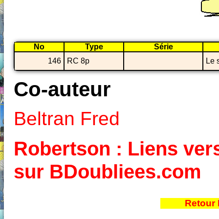
No
Type
Série
146
RC 8p
Le 
Co-auteur
Beltran Fred
Robertson : Liens vers
sur BDoubliees.com
Retour 