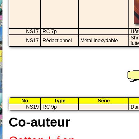
NS17
RC 7p
Hôt
Shn
NS17
Rédactionnel
Métal inoxydable
lut
No
Type
Série
NS19
RC 9p
Dan
Co-auteur