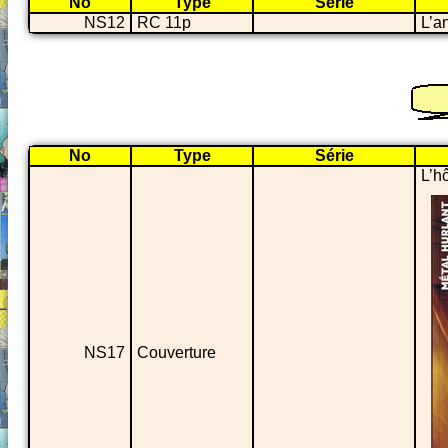
No
Type
Série
NS12
RC 11p
L’a
No
Type
Série
L’hô
NS17
Couverture