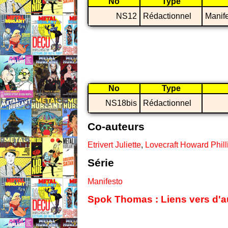
No
Type
NS12
Rédactionnel
Manif
No
Type
NS18bis
Rédactionnel
Co-auteurs
Etrivert Juliette
,
Lovecraft Howard Phill
Série
Manifesto
Spok Thomas : Liens vers d'au