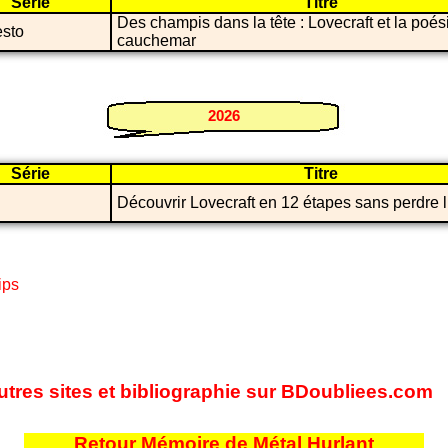
Série
Titre
Des champis dans la tête : Lovecraft et la poés
esto
cauchemar
2026
Série
Titre
Découvrir Lovecraft en 12 étapes sans perdre l’
ips
tres sites et bibliographie sur BDoubliees.com
Retour Mémoire de Métal Hurlant