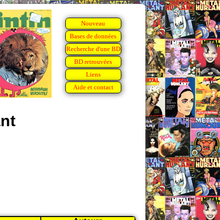
Nouveau
Bases de données
Recherche d'une BD
BD retrouvées
Liens
Aide et contact
nt