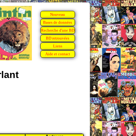
Nouveau
Bases de données
Recherche d'une BD
BD retrouvées
Liens
Aide et contact
lant