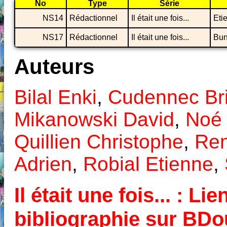
No
Type
Série
NS14
Rédactionnel
Il était une fois...
Eti
NS17
Rédactionnel
Il était une fois...
Bun
Auteurs
Bilal Enki
,
Cudennec Br
Mikanowski David
,
Noé
Quillien Christophe
,
Ren
Adrien
,
Robial Etienne
,
Il était une fois... : Li
bibliographie sur BD