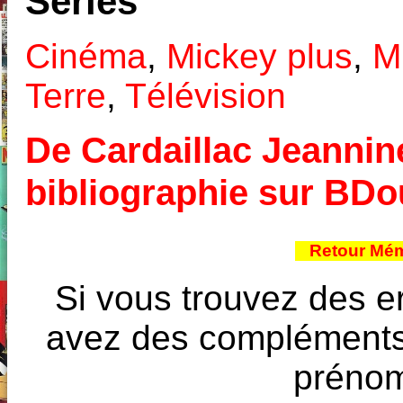
Séries
Cinéma
,
Mickey plus
,
M
Terre
,
Télévision
De Cardaillac Jeannine
bibliographie sur BD
Retour Mém
Si vous trouvez des e
avez des compléments à
prénoms