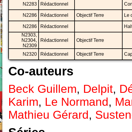
N2283
Rédactionnel
Com
N2286
Rédactionnel
Objectif Terre
Le 
N2286
Rédactionnel
Hal
N2303,
N2304,
Rédactionnel
Objectif Terre
N2309
N2320
Rédactionnel
Objectif Terre
Cap
Co-auteurs
Beck Guillem
,
Delpit
,
Dé
Karim
,
Le Normand
,
Ma
Mathieu Gérard
,
Susten