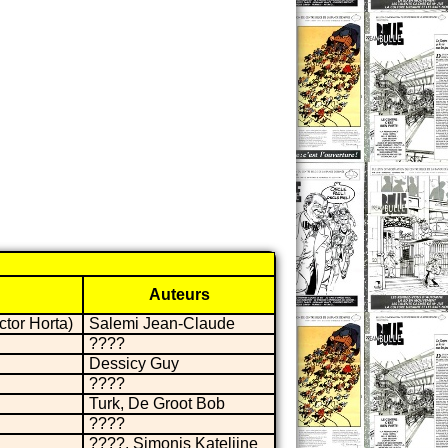
Auteurs
tor Horta)
Salemi Jean-Claude
????
Dessicy Guy
????
Turk, De Groot Bob
????
????, Simonis Katelijne