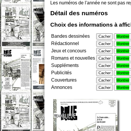
Les numéros de l'année ne sont pas re
Détail des numéros
Choix des informations à affi
Bandes dessinées
Cacher
Montrer
Rédactionnel
Cacher
Montrer
Jeux et concours
Cacher
Montrer
Romans et nouvelles
Cacher
Montrer
Suppléments
Cacher
Montrer
Publicités
Cacher
Montrer
Couvertures
Cacher
Montrer
Annonces
Cacher
Montrer