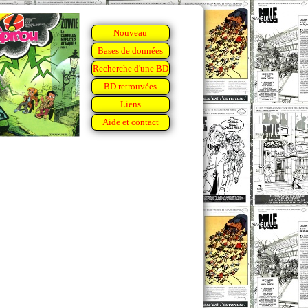
Nouveau
Bases de données
Recherche d'une BD
BD retrouvées
Liens
Aide et contact