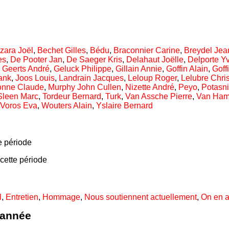
zara Joël
,
Bechet Gilles
,
Bédu
,
Braconnier Carine
,
Breydel Jea
es
,
De Pooter Jan
,
De Saeger Kris
,
Delahaut Joëlle
,
Delporte Y
,
Geerts André
,
Geluck Philippe
,
Gillain Annie
,
Goffin Alain
,
Goff
ank
,
Joos Louis
,
Landrain Jacques
,
Leloup Roger
,
Lelubre Chris
onne Claude
,
Murphy John Cullen
,
Nizette André
,
Peyo
,
Potasni
Sleen Marc
,
Tordeur Bernard
,
Turk
,
Van Assche Pierre
,
Van Ham
Voros Eva
,
Wouters Alain
,
Yslaire Bernard
e période
cette période
l
,
Entretien
,
Hommage
,
Nous soutiennent actuellement
,
On en a
'année