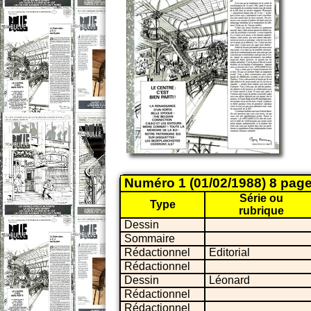
Numéro 1 (01/02/1988) 8 pag
Série ou
Type
rubrique
Dessin
Sommaire
Rédactionnel
Editorial
Rédactionnel
Dessin
Léonard
Rédactionnel
Rédactionnel