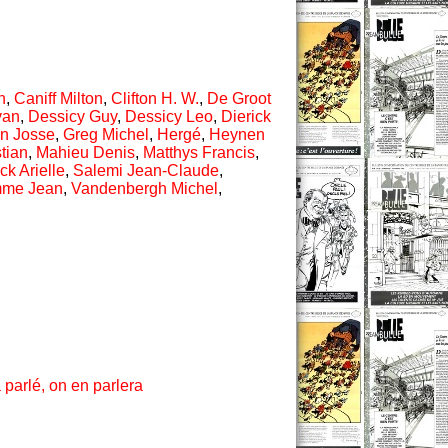
n
,
Caniff Milton
,
Clifton H. W.
,
De Groot
van
,
Dessicy Guy
,
Dessicy Leo
,
Dierick
in Josse
,
Greg Michel
,
Hergé
,
Heynen
tian
,
Mahieu Denis
,
Matthys Francis
,
ck Arielle
,
Salemi Jean-Claude
,
me Jean
,
Vandenbergh Michel
,
 parlé, on en parlera