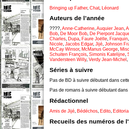
Bringing up Father
,
Chat
,
Léonard
Auteurs de l’année
????,
Anne-Catherine
,
Auquier Jean
,
A
Bob
,
De Moor Bob
,
De Pierpont Jacqu
Charles
,
Dupa
,
Faure Joëlle
,
Franquin
Nicole
,
Jacobs Edgar
,
Jijé
,
Johnson Fr
McCay Winsor
,
McManus George
,
Mis
Schuiten François
,
Simonis Katelijne
,
Vandersteen Willy
,
Verdy Jean-Michel
,
Séries à suivre
Pas de BD à suivre débutant dans cett
Pas de romans à suivre débutant dans 
Rédactionnel
Amis de Jijé
,
Bédéchos
,
Edito
,
Editoria
Recueils des numéros de l