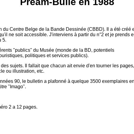
Préam-Bulle en 1988
ion du Centre Belge de la Bande Dessinée (CBBD). Il a été créé 
'il ne soit accessible. J'interviens à partir du n°2 et je prends 
u 5.
ifférents "publics" du Musée (monde de la BD, potentiels
uristiques, politiques et services publics).
é des sujets. Il fallait que chacun ait envie d'en tourner les pages
le ou illustration, etc.
années 90, le bulletin a plafonné à quelque 3500 exemplaires e
itre "Imago".
méro 2 a 12 pages.