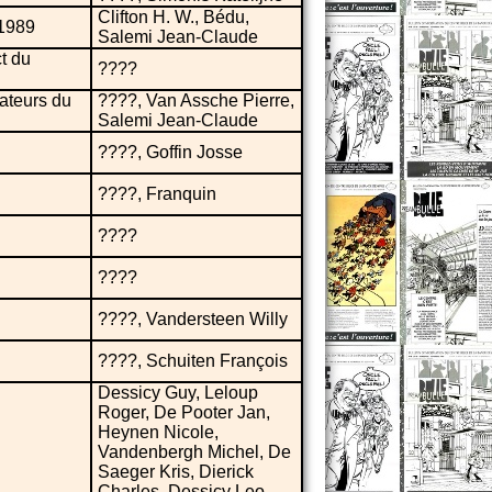
Clifton H. W., Bédu,
 1989
Salemi Jean-Claude
t du
????
ateurs du
????, Van Assche Pierre,
Salemi Jean-Claude
????, Goffin Josse
????, Franquin
????
????
????, Vandersteen Willy
????, Schuiten François
Dessicy Guy, Leloup
Roger, De Pooter Jan,
Heynen Nicole,
Vandenbergh Michel, De
Saeger Kris, Dierick
Charles, Dessicy Leo,