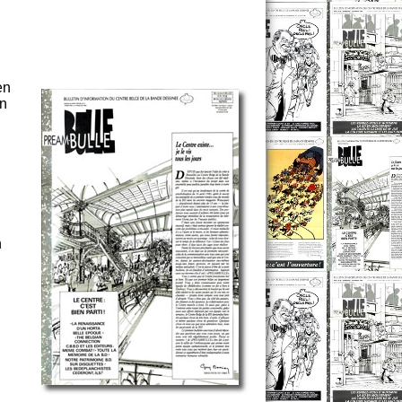
en
en
,
n