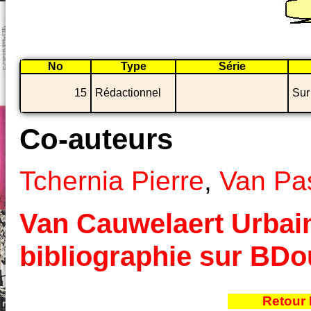
No
Type
Série
15
Rédactionnel
Sur
Co-auteurs
Tchernia Pierre
,
Van Pa
Van Cauwelaert Urbain 
bibliographie sur BD
Retour 