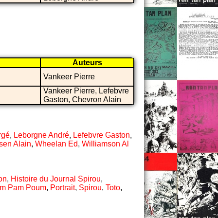
Auteurs
Vankeer Pierre
Vankeer Pierre, Lefebvre
Gaston, Chevron Alain
rgé
,
Leborgne André
,
Lefebvre Gaston
,
sen Alain
,
Wheelan Ed
,
Williamson Al
on
,
Histoire du Journal Spirou
,
im Pam Poum
,
Portrait
,
Spirou
,
Toto
,