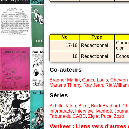
No
Type
Chron
17-18
Rédactionnel
d'or
18
Rédactionnel
Echos
Co-auteurs
Branner Martin
,
Cance Louis
,
Chevron 
Martens Thierry
,
Ray Jean
,
Ritt William
Séries
Achille Talon
,
Bicot
,
Brick Bradford
,
Chr
Inforparade
,
Interview
,
Ivanhoé
,
Journa
Tribune du CABD
,
Zig et Puce
,
Zozo
Vankeer : Liens vers d'autres