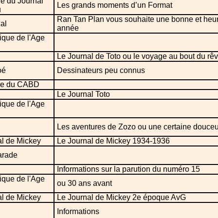
re du Journal
Les grands moments d’un Format
u
Ran Tan Plan vous souhaite une bonne et heu
ial
année
ique de l'Age
Le Journal de Toto ou le voyage au bout du rê
oé
Dessinateurs peu connus
ne du CABD
Le Journal Toto
ique de l'Age
Les aventures de Zozo ou une certaine douceu
al de Mickey
Le Journal de Mickey 1934-1936
arade
Informations sur la parution du numéro 15
ique de l'Age
ou 30 ans avant
al de Mickey
Le Journal de Mickey 2e époque AvG
Informations