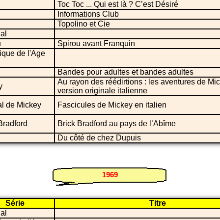
Toc Toc ... Qui est là ? C’est Désiré
Informations Club
Topolino et Cie
ial
u
Spirou avant Franquin
ique de l'Age
Bandes pour adultes et bandes adultes
Au rayon des réédirtions : les aventures de Mi
y
version originale italienne
al de Mickey
Fascicules de Mickey en italien
Bradford
Brick Bradford au pays de l’Abîme
Du côté de chez Dupuis
1969
Série
Titre
ial