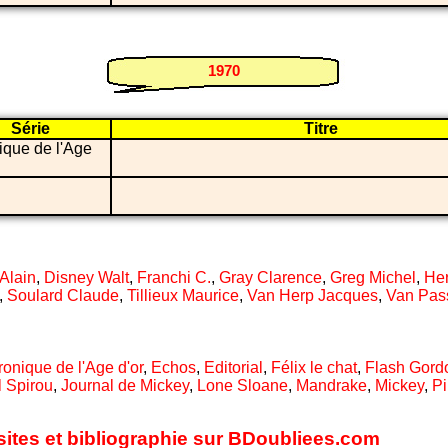
1970
Série
Titre
ique de l'Age
Alain
,
Disney Walt
,
Franchi C.
,
Gray Clarence
,
Greg Michel
,
He
,
Soulard Claude
,
Tillieux Maurice
,
Van Herp Jacques
,
Van Pas
onique de l'Age d'or
,
Echos
,
Editorial
,
Félix le chat
,
Flash Gord
l Spirou
,
Journal de Mickey
,
Lone Sloane
,
Mandrake
,
Mickey
,
P
 sites et bibliographie sur BDoubliees.com