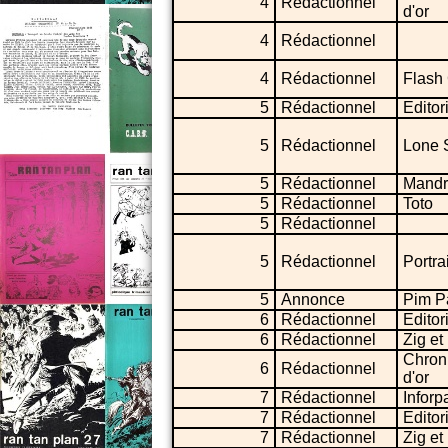
4
Rédactionnel
d'or
4
Rédactionnel
4
Rédactionnel
Flash
5
Rédactionnel
Editor
5
Rédactionnel
Lone 
5
Rédactionnel
Mandr
5
Rédactionnel
Toto
5
Rédactionnel
5
Rédactionnel
Portrai
5
Annonce
Pim 
6
Rédactionnel
Editor
6
Rédactionnel
Zig et
Chron
6
Rédactionnel
d'or
7
Rédactionnel
Inforp
7
Rédactionnel
Editor
7
Rédactionnel
Zig et