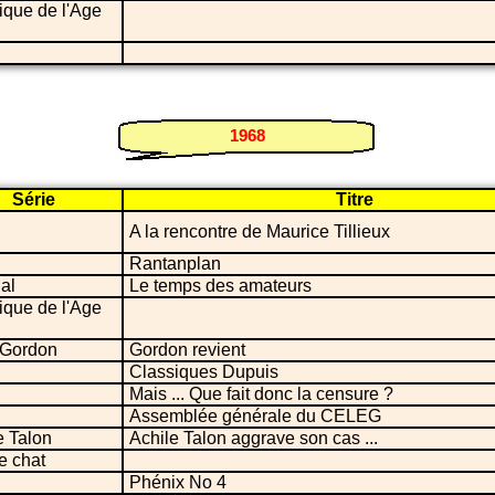
ique de l'Age
1968
Série
Titre
A la rencontre de Maurice Tillieux
Rantanplan
ial
Le temps des amateurs
ique de l'Age
 Gordon
Gordon revient
Classiques Dupuis
Mais ... Que fait donc la censure ?
Assemblée générale du CELEG
e Talon
Achile Talon aggrave son cas ...
le chat
Phénix No 4