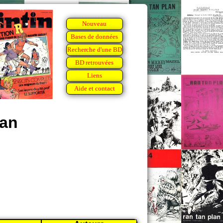
Nouveau
Bases de données
Recherche d'une BD
BD retrouvées
Liens
Aide et contact
lan