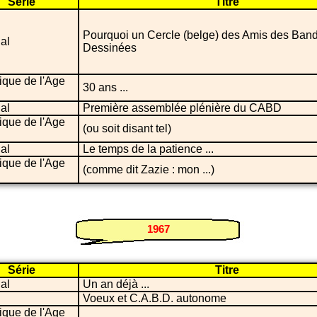
Série
Titre
Pourquoi un Cercle (belge) des Amis des Ban
ial
Dessinées
ique de l'Age
30 ans ...
ial
Première assemblée plénière du CABD
ique de l'Age
(ou soit disant tel)
ial
Le temps de la patience ...
ique de l'Age
(comme dit Zazie : mon ...)
1967
Série
Titre
ial
Un an déjà ...
Voeux et C.A.B.D. autonome
ique de l'Age