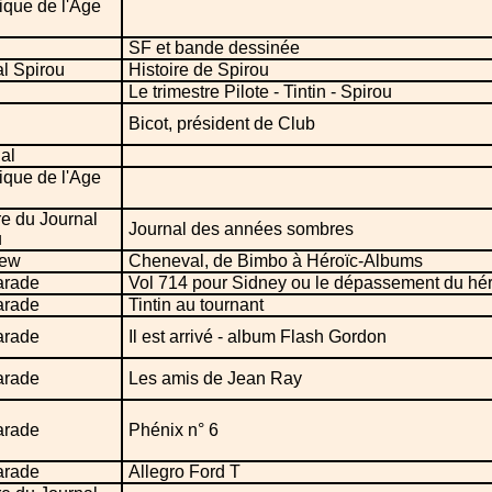
ique de l'Age
SF et bande dessinée
l Spirou
Histoire de Spirou
Le trimestre Pilote - Tintin - Spirou
Bicot, président de Club
ial
ique de l'Age
re du Journal
Journal des années sombres
u
iew
Cheneval, de Bimbo à Héroïc-Albums
arade
Vol 714 pour Sidney ou le dépassement du hé
arade
Tintin au tournant
arade
Il est arrivé - album Flash Gordon
arade
Les amis de Jean Ray
arade
Phénix n° 6
arade
Allegro Ford T