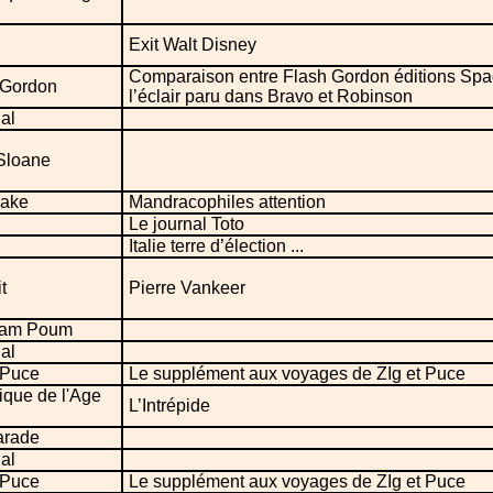
Exit Walt Disney
Comparaison entre Flash Gordon éditions Spa
 Gordon
l’éclair paru dans Bravo et Robinson
ial
Sloane
ake
Mandracophiles attention
Le journal Toto
Italie terre d’élection ...
t
Pierre Vankeer
Pam Poum
ial
 Puce
Le supplément aux voyages de ZIg et Puce
ique de l'Age
L’Intrépide
arade
ial
 Puce
Le supplément aux voyages de ZIg et Puce