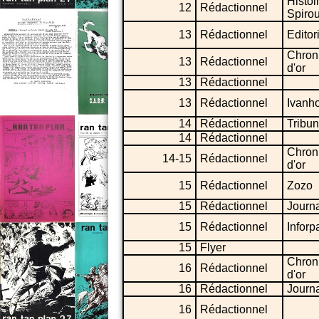
Histoi
12
Rédactionnel
Spiro
13
Rédactionnel
Editor
Chron
13
Rédactionnel
d'or
13
Rédactionnel
13
Rédactionnel
Ivanh
14
Rédactionnel
Tribu
14
Rédactionnel
Chron
14-15
Rédactionnel
d'or
15
Rédactionnel
Zozo
15
Rédactionnel
Journ
15
Rédactionnel
Inforp
15
Flyer
Chron
16
Rédactionnel
d'or
16
Rédactionnel
Journ
16
Rédactionnel